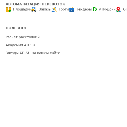
АВТОМАТИЗАЦИЯ ПЕРЕВОЗОК
Площадки
Заказы
Торги
Тендеры
АТИ-Доки
G
ПОЛЕЗНОЕ
Расчет расстояний
Академия ATI.SU
Звезды ATI.SU на вашем сайте
Индекс ATI.SU FTL РФ
Средние ставки
Выгодные направления
ИНФОРМАЦИЯ
ПОМОЩЬ
Блог
Видео по работе 
Эксклюзивные материалы
Полезное по пер
Политика конфиденциальности
Часто задаваемы
Общие положения
Техническая ин