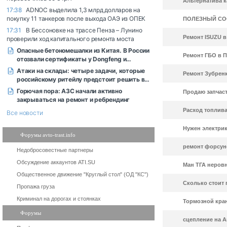
Альтернатива к
ПОЛЕЗНЫЙ СОФТ
Ремонт ISUZU в
Ремонт ГБО в 
Ремонт Зубрен
Продаю запчаст
Расход топлив
Нужен электри
Форумы avto-trast.info
ремонт форсун
Недобросовестные партнеры
Обсуждение аккаунтов ATI.SU
Ман ТГА неровн
Общественное движение "Круглый стол" (ОД "КС")
Сколько стоит 
Пропажа груза
Криминал на дорогах и стоянках
Тормозной кран
Форумы
сцепление на А