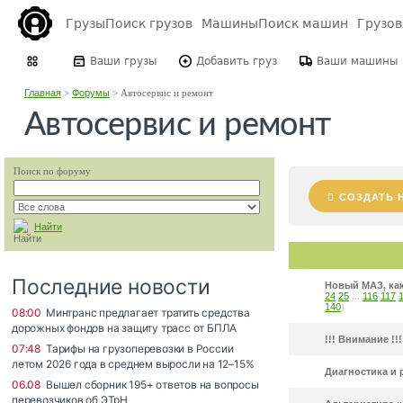
Грузы
Поиск грузов
Машины
Поиск машин
Грузо
Ваши грузы
Добавить груз
Ваши машины
Главная
>
Форумы
>
Автосервис и ремонт
Автосервис и ремонт
Поиск по форуму
СОЗДАТЬ 
Найти
Новый МАЗ, как 
24
25
...
116
117
140
)
!!! Внимание !!!
Диагностика и 