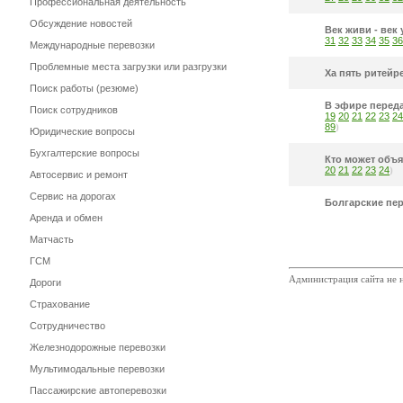
Профессиональная деятельность
Обсуждение новостей
Век живи - век 
31
32
33
34
35
36
Международные перевозки
Проблемные места загрузки или разгрузки
Ха пять ритейр
Поиск работы (резюме)
В эфире перед
Поиск сотрудников
19
20
21
22
23
24
89
)
Юридические вопросы
Бухгалтерские вопросы
Кто может объяс
20
21
22
23
24
)
Автосервис и ремонт
Сервис на дорогах
Болгарские пер
Аренда и обмен
Матчасть
ГСМ
Администрация сайта не н
Дороги
Страхование
Сотрудничество
Железнодорожные перевозки
Мультимодальные перевозки
Пассажирские автоперевозки