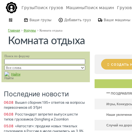
Грузы
Поиск грузов
Машины
Поиск машин
Грузо
Ваши грузы
Добавить груз
Ваши машины
Главная
>
Форумы
>
Комната отдыха
Комната отдыха
Поиск по форуму
СОЗДАТЬ 
Найти
*** ПОЗДРАВЛЯЕ
Игры, Конкурсы
Наши увлечени
Случай на доро