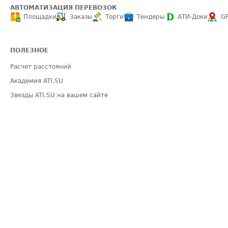
АВТОМАТИЗАЦИЯ ПЕРЕВОЗОК
Площадки
Заказы
Торги
Тендеры
АТИ-Доки
G
ПОЛЕЗНОЕ
Расчет расстояний
Академия ATI.SU
Звезды ATI.SU на вашем сайте
Индекс ATI.SU FTL РФ
Средние ставки
Выгодные направления
ИНФОРМАЦИЯ
ПОМОЩЬ
Блог
Видео по работе 
Эксклюзивные материалы
Полезное по пер
Политика конфиденциальности
Часто задаваемы
Общие положения
Техническая ин