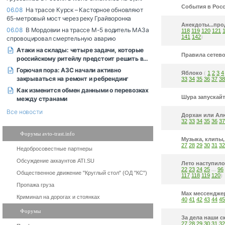
События в Рос
Анекдоты...пр
118
119
120
121
141
142
)
Правила сетево
Яблоко
(
1
2
3
4
33
34
35
36
37
38
Шура запускайт
Дорхан или Ал
32
33
34
35
36
37
Форумы avto-trast.info
Музыка, клипы,
27
28
29
30
31
32
Недобросовестные партнеры
Обсуждение аккаунтов ATI.SU
Лето наступил
22
23
24
25
...
96
Общественное движение "Круглый стол" (ОД "КС")
117
118
119
120
)
Пропажа груза
Мах мессендж
Криминал на дорогах и стоянках
40
41
42
43
44
45
Форумы
За дела наши с
27
28
29
30
31
32