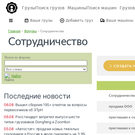
Грузы
Поиск грузов
Машины
Поиск машин
Грузо
Ваши грузы
Добавить груз
Ваши машины
Главная
>
Форумы
>
Сотрудничество
Сотрудничество
Поиск по форуму
СОЗДАТЬ 
Найти
Сотрудничеств
продажа ООО
приглашаю к с
приглашаю к с