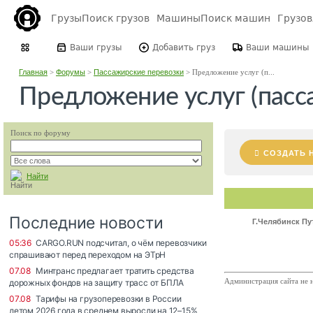
Грузы
Поиск грузов
Машины
Поиск машин
Грузо
Ваши грузы
Добавить груз
Ваши машины
Главная
>
Форумы
>
Пассажирские перевозки
>
Предложение услуг (п...
Предложение услуг (пасс
Поиск по форуму
СОЗДАТЬ 
Найти
Г.Челябинск П
Администрация сайта не н