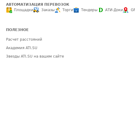
АВТОМАТИЗАЦИЯ ПЕРЕВОЗОК
Площадки
Заказы
Торги
Тендеры
АТИ-Доки
G
ПОЛЕЗНОЕ
Расчет расстояний
Академия ATI.SU
Звезды ATI.SU на вашем сайте
Индекс ATI.SU FTL РФ
Средние ставки
Выгодные направления
ИНФОРМАЦИЯ
ПОМОЩЬ
Блог
Видео по работе 
Эксклюзивные материалы
Полезное по пер
Политика конфиденциальности
Часто задаваемы
Общие положения
Техническая ин