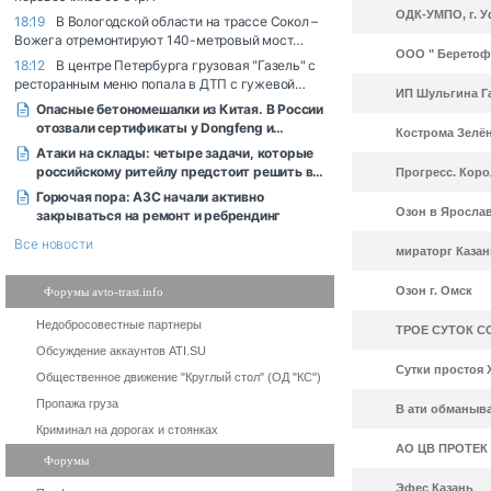
ОДК-УМПО, г. Уф
ООО " Беретоф
ИП Шульгина Га
Кострома Зелё
Прогресс. Коро
Озон в Яросла
мираторг Казан
Озон г. Омск
Форумы avto-trast.info
Недобросовестные партнеры
ТРОЕ СУТОК С
Обсуждение аккаунтов ATI.SU
Сутки простоя 
Общественное движение "Круглый стол" (ОД "КС")
Пропажа груза
В ати обманыв
Криминал на дорогах и стоянках
АО ЦВ ПРОТЕК
Форумы
Эфес Казань