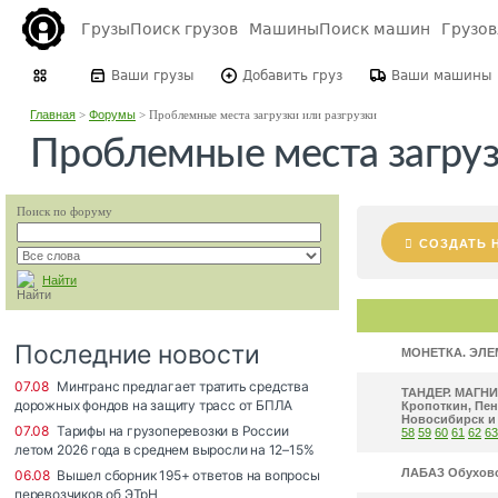
Грузы
Поиск грузов
Машины
Поиск машин
Грузо
Ваши грузы
Добавить груз
Ваши машины
Главная
>
Форумы
>
Проблемные места загрузки или разгрузки
Проблемные места загруз
Поиск по форуму
СОЗДАТЬ 
Найти
МОНЕТКА. ЭЛЕМ
ТАНДЕР. МАГНИТ
Кропоткин, Пен
Новосибирск и т
58
59
60
61
62
63
ЛАБАЗ Обухово