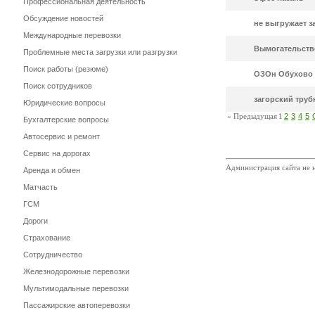
Профессиональная деятельность
Обсуждение новостей
не выгружает з
Международные перевозки
Вымогательств
Проблемные места загрузки или разгрузки
Поиск работы (резюме)
ОЗОн Обухово
Поиск сотрудников
загорский труб
Юридические вопросы
« Предыдущая
1
2
3
4
5
Бухгалтерские вопросы
Автосервис и ремонт
Сервис на дорогах
Администрация сайта не н
Аренда и обмен
Матчасть
ГСМ
Дороги
Страхование
Сотрудничество
Железнодорожные перевозки
Мультимодальные перевозки
Пассажирские автоперевозки