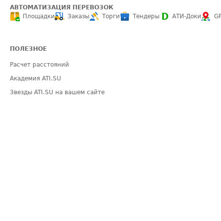
АВТОМАТИЗАЦИЯ ПЕРЕВОЗОК
Площадки
Заказы
Торги
Тендеры
АТИ-Доки
G
ПОЛЕЗНОЕ
Расчет расстояний
Академия ATI.SU
Звезды ATI.SU на вашем сайте
Индекс ATI.SU FTL РФ
Средние ставки
Выгодные направления
ИНФОРМАЦИЯ
ПОМОЩЬ
Блог
Видео по работе 
Эксклюзивные материалы
Полезное по пер
Политика конфиденциальности
Часто задаваемы
Общие положения
Техническая ин