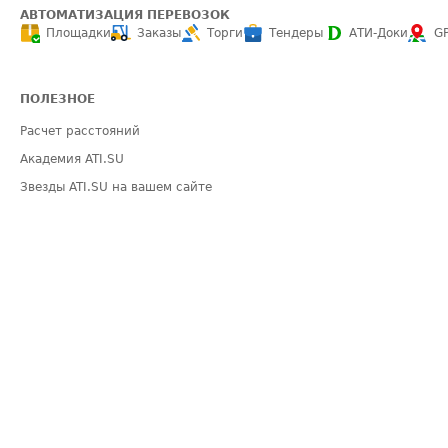
АВТОМАТИЗАЦИЯ ПЕРЕВОЗОК
Площадки
Заказы
Торги
Тендеры
АТИ-Доки
G
ПОЛЕЗНОЕ
Расчет расстояний
Академия ATI.SU
Звезды ATI.SU на вашем сайте
Индекс ATI.SU FTL РФ
Средние ставки
Выгодные направления
ИНФОРМАЦИЯ
ПОМОЩЬ
Блог
Видео по работе 
Эксклюзивные материалы
Полезное по пер
Политика конфиденциальности
Часто задаваемы
Общие положения
Техническая ин