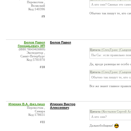
Перевозчик ,
А кто они? Свиньи это само
Волжский
Код:140396
Обычно так пишут те, кто сам
#9
Белов Павел
Белов Павел
Геннадьевич, ИП
(ИНН:780434630809)
Цитата
(СпецТранс (Сыщенко
Экспедитор ,
Пы Сы : если правильно по
Санкт-Петербург
Код:5781970
Да, вроде разницы не особо
#10
Цитата
(СпецТранс (Сыщенко
Обычно так пишут те, кто са
Все же знают главное прави
Илюхин В.А. физ.лицо
Илюхин Виктор
Перевозчик ,
Алексеевич
Самара
Цитата
(Костылов Сергей Ал
Код:178651
А кто они?
#11
Дальнобойщики!