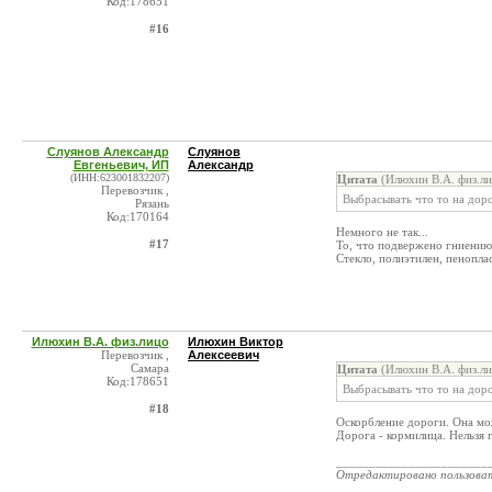
Код:178651
#16
Слуянов Александр
Слуянов
Евгеньевич, ИП
Александр
(ИНН:623001832207)
Цитата
(Илюхин В.А. физ.ли
Перевозчик ,
Выбрасывать что то на доро
Рязань
Код:170164
Немного не так...
#17
То, что подвержено гниению 
Стекло, полиэтилен, пеноплас
Илюхин В.А. физ.лицо
Илюхин Виктор
Перевозчик ,
Алексеевич
Самара
Цитата
(Илюхин В.А. физ.ли
Код:178651
Выбрасывать что то на доро
#18
Оскорбление дороги. Она мо
Дорога - кормилица. Нельзя 
_______________________
Отредактировано пользова