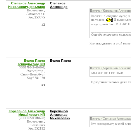
Степанов Александр
Степанов
Николаевич, физ.лицо
Александр
Перевозчик ,
Цитата
(Корепанов Алексан
Ломоносов г.
Коллеги! Соберите мусор в 
Код:253675
на трассе!
И выкиньтев
в мусорный бак! МЫ ЖЕ 
#2
______________________
Отредактировано пользов
Кто выкидывает, в этой ветке
Белов Павел
Белов Павел
Геннадьевич, ИП
(ИНН:780434630809)
Цитата
(Корепанов Алексан
Экспедитор ,
МЫ ЖЕ НЕ СВИНЬИ!
Санкт-Петербург
Код:5781970
Порядочный человек даже ха
#3
Корепанов Александр
Корепанов
Михайлович, ИП
Александр
(ИНН:742203318742)
Михайлович
Цитата
(Степанов Александр
Перевозчик ,
Кто выкидывает, в этой ветк
Челябинск
Код:352192