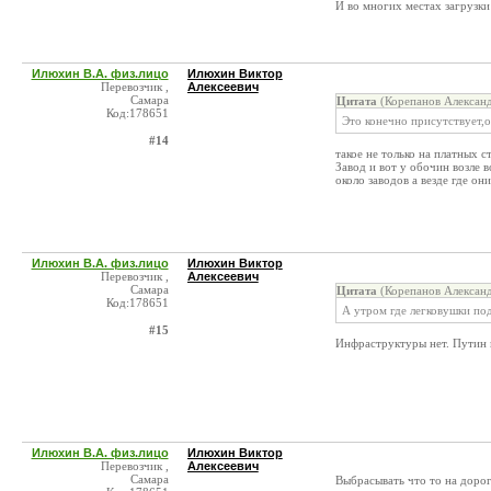
И во многих местах загрузки 
Илюхин В.А. физ.лицо
Илюхин Виктор
Перевозчик ,
Алексеевич
Самара
Цитата
(Корепанов Алексан
Код:178651
Это конечно присутствует,о
#14
такое не только на платных с
Завод и вот у обочин возле в
около заводов а везде где он
Илюхин В.А. физ.лицо
Илюхин Виктор
Перевозчик ,
Алексеевич
Самара
Цитата
(Корепанов Алексан
Код:178651
А утром где легковушки под
#15
Инфраструктуры нет. Путин 
Илюхин В.А. физ.лицо
Илюхин Виктор
Перевозчик ,
Алексеевич
Самара
Выбрасывать что то на дорог