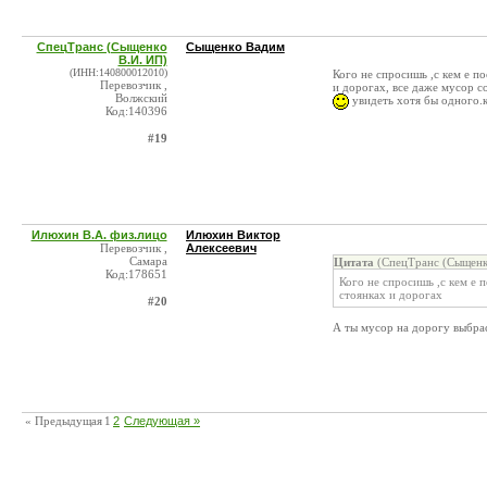
СпецТранс (Сыщенко
Сыщенко Вадим
В.И. ИП)
(ИНН:140800012010)
Кого не спросишь ,с кем е п
Перевозчик ,
и дорогах, все даже мусор с
Волжский
увидеть хотя бы одного.к
Код:140396
#19
Илюхин В.А. физ.лицо
Илюхин Виктор
Перевозчик ,
Алексеевич
Самара
Цитата
(СпецТранс (Сыщенко
Код:178651
Кого не спросишь ,с кем е 
стоянках и дорогах
#20
А ты мусор на дорогу выбра
« Предыдущая
1
2
Следующая »