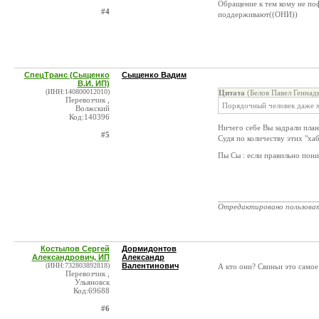
Обращение к тем кому не поф
#4
поддерживают((ОНИ))
СпецТранс (Сыщенко
Сыщенко Вадим
В.И. ИП)
(ИНН:140800012010)
Цитата
(Белов Павел Геннад
Перевозчик ,
Порядочный человек даже х
Волжский
Код:140396
Ничего себе Вы задрали план
#5
Судя по количеству этих "ха
Пы Сы : если правильно пон
_______________________
Отредактировано пользова
Костылов Сергей
Дормидонтов
Александрович, ИП
Александр
(ИНН:732803892818)
Валентинович
А кто они? Свиньи это самое
Перевозчик ,
Ульяновск
Код:69688
#6