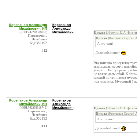
Корепанов Александр
Корепанов
Михайлович, ИП
Александр
(ИНН:742203318742)
Михайлович
Цитата
(Илюхин В.А. физ.ли
Перевозчик ,
Цитата
(Костылов Сергей А
Челябинск
Код:352192
А кто они?
#12
Дальнобойщики!
Это конечно присутствует,от
выкидывать мусор в контейне
уберёт.....Но тут речь про б
не только дальнобой. К прим
каждый по три пакета мусора
пол кофе ит.д. Мусорный ба
Корепанов Александр
Корепанов
Михайлович, ИП
Александр
(ИНН:742203318742)
Михайлович
Цитата
(Илюхин В.А. физ.ли
Перевозчик ,
Цитата
(Костылов Сергей А
Челябинск
Код:352192
А кто они?
#13
Дальнобойщики!