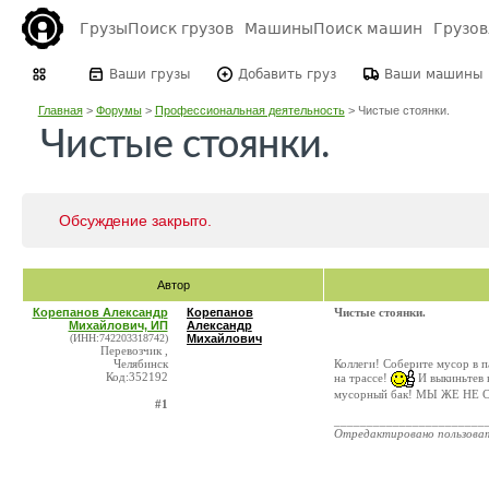
Грузы
Поиск грузов
Машины
Поиск машин
Грузо
Ваши грузы
Добавить груз
Ваши машины
Главная
>
Форумы
>
Профессиональная деятельность
>
Чистые стоянки.
Чистые стоянки.
Обсуждение закрыто.
Автор
Корепанов Александр
Корепанов
Чистые стоянки.
Михайлович, ИП
Александр
(ИНН:742203318742)
Михайлович
Перевозчик ,
Челябинск
Коллеги! Соберите мусор в п
Код:352192
на трассе!
И выкиньтев к
мусорный бак! МЫ ЖЕ НЕ 
#1
_______________________
Отредактировано пользова