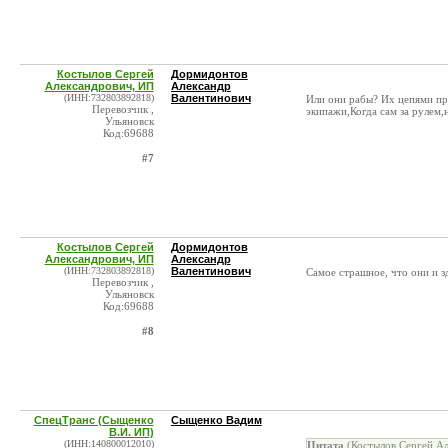
Костылов Сергей
Дормидонтов
Александрович, ИП
Александр
(ИНН:732803892818)
Валентинович
Или они рабы? Их цепями при
Перевозчик ,
экипажи,Когда сам за рулем,
Ульяновск
Код:69688
#7
Костылов Сергей
Дормидонтов
Александрович, ИП
Александр
(ИНН:732803892818)
Валентинович
Самое страшное, что они и зд
Перевозчик ,
Ульяновск
Код:69688
#8
СпецТранс (Сыщенко
Сыщенко Вадим
В.И. ИП)
(ИНН:140800012010)
Цитата
(Костылов Сергей Ал