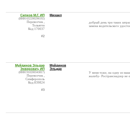
Сипков М.Г. ИП
Михаил
(ИНН:632200296192)
Перевозчик ,
добрый день три таких штраф
Тольятти
замена водительского удост
Код:170037
#2
Муйдинов Эльдар
Муйдинов
Энверович, ИП
Эльдар
(ИНН:910200343817)
У меня тоже, на одну из маш
Перевозчик ,
жалобу- Ространснадзор не о
Симферополь
Код:839824
#3