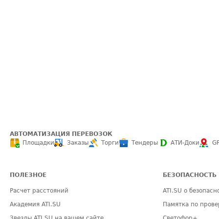
АВТОМАТИЗАЦИЯ ПЕРЕВОЗОК
Площадки
Заказы
Торги
Тендеры
АТИ-Доки
G
ПОЛЕЗНОЕ
БЕЗОПАСНОСТЬ
Расчет расстояний
ATI.SU о безопасн
Академия ATI.SU
Памятка по прове
Звезды ATI.SU на вашем сайте
Светофор+