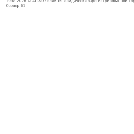
1998-2026
© ATI.SU является юридически зарегистрированной то
Сервер
61