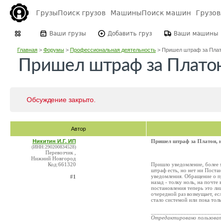
Грузы
Поиск грузов
Машины
Поиск машин
Грузо
Ваши грузы
Добавить груз
Ваши машины
Главная
>
Форумы
>
Профессиональная деятельность
>
Пришел штраф за Плат.
Пришел штраф за Платон, 
Обсуждение закрыто.
Автор
Никитин И.Г. ИП
Пришел штраф за Платон, но
(ИНН:290200834528)
Перевозчик ,
Нижний Новгород
Код:661320
Пришло уведомление, более м
штраф есть, но нет ни Поста
уведомления. Обращение о п
#1
назад - толку ноль, на почте
постановления теперь это ли
очередной раз возмущает, есл
стало системой или пока тол
_______________________
Отредактировано пользова