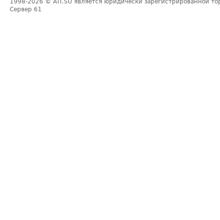
1998-2026
© ATI.SU является юридически зарегистрированной то
Сервер
61