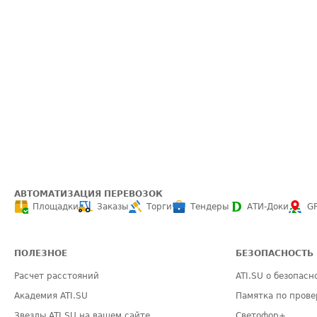
АВТОМАТИЗАЦИЯ ПЕРЕВОЗОК
Площадки
Заказы
Торги
Тендеры
АТИ-Доки
G
ПОЛЕЗНОЕ
БЕЗОПАСНОСТЬ
Расчет расстояний
ATI.SU о безопасн
Академия ATI.SU
Памятка по прове
Звезды ATI.SU на вашем сайте
Светофор+