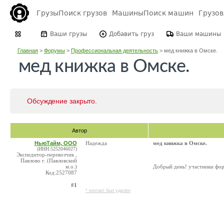
Грузы
Поиск грузов
Машины
Поиск машин
Грузо
Ваши грузы
Добавить груз
Ваши машины
Главная
>
Форумы
>
Профессиональная деятельность
>
мед книжка в Омске.
мед книжка в Омске.
Обсуждение закрыто.
Автор
НьюТайм, ООО
Надежда
мед книжка в Омске.
(ИНН:5252046027)
Экспедитор-перевозчик ,
Павлово г. (Павловский
м.о.)
Добрый день! участники фор
Код:2527087
#1
* контакт был удален