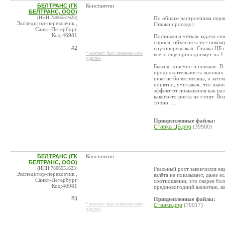
БЕЛТРАНС (ГК
Константин
БЕЛТРАНС, ООО)
(ИНН:7806551623)
По общим настроениям первы
Экспедитор-перевозчик ,
Ставки просядут.
Санкт-Петербург
Код:46981
Поставлена чёткая задача сн
спроса, объяснять тут ником
#2
грузоперевозках. Ставка ЦБ с
* контакт был изменен или
всего ещё приподнимут на 1-
удален
Бывало конечно и повыше. В
продолжительность высоких с
пике не более месяца, а зате
понятно, учитывая, что нын
эффект от повышения как раз
какого-то роста не стоит. В
точно….
Прикрепленные файлы:
Ставка ЦБ.png
(39900)
БЕЛТРАНС (ГК
Константин
БЕЛТРАНС, ООО)
(ИНН:7806551623)
Реальный рост закончился ещ
Экспедитор-перевозчик ,
взлёта не показывает, даже 
Санкт-Петербург
соотношении, это скорее бо
Код:46981
предновогодний ажиотаж, ко
#3
Прикрепленные файлы:
* контакт был изменен или
Ставки.png
(70917)
удален