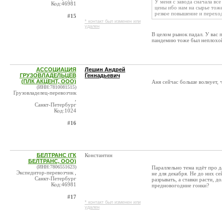
У меня с завода сначала вс
Код:46981
цены ибо нам на сырье тоже
резкое повышение и переход
#15
* контакт был изменен или
удален
В целом рынок падал. У вас 
пандемию тоже был неплохой
АССОЦИАЦИЯ
Лешин Андрей
ГРУЗОВЛАДЕЛЬЦЕВ
Геннадьевич
(ПЛК АКЦЕНТ, ООО)
Аня сейчас больше волнует, 
(ИНН:7810081515)
Грузовладелец-перевозчик
,
Санкт-Петербург
Код:1024
#16
БЕЛТРАНС (ГК
Константин
БЕЛТРАНС, ООО)
(ИНН:7806551623)
Параллельно тема идёт про д
Экспедитор-перевозчик ,
не для декабря. Не до них с
Санкт-Петербург
разрывать, а ставки расти, 
Код:46981
предновогодние гонки?
#17
* контакт был изменен или
удален