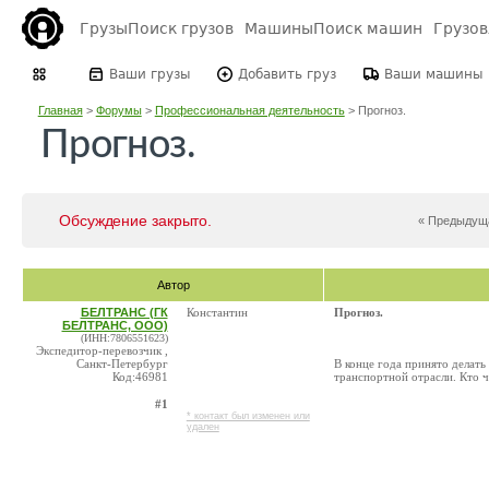
Грузы
Поиск грузов
Машины
Поиск машин
Грузо
Ваши грузы
Добавить груз
Ваши машины
Главная
>
Форумы
>
Профессиональная деятельность
>
Прогноз.
Прогноз.
Обсуждение закрыто.
« Предыдущ
Автор
БЕЛТРАНС (ГК
Константин
Прогноз.
БЕЛТРАНС, ООО)
(ИНН:7806551623)
Экспедитор-перевозчик ,
Санкт-Петербург
В конце года принято делать
Код:46981
транспортной отрасли. Кто чт
#1
* контакт был изменен или
удален