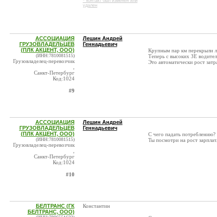
* контакт был изменен или
удален
АССОЦИАЦИЯ
Лешин Андрей
ГРУЗОВЛАДЕЛЬЦЕВ
Геннадьевич
(ПЛК АКЦЕНТ, ООО)
Крупным пар км перекрыли л
(ИНН:7810081515)
Теперь с высоких ЗЕ водител
Грузовладелец-перевозчик
Это автоматически рост затр
,
Санкт-Петербург
Код:1024
#9
АССОЦИАЦИЯ
Лешин Андрей
ГРУЗОВЛАДЕЛЬЦЕВ
Геннадьевич
(ПЛК АКЦЕНТ, ООО)
С чего падать потреблению?
(ИНН:7810081515)
Ты посмотри на рост зарплат
Грузовладелец-перевозчик
,
Санкт-Петербург
Код:1024
#10
БЕЛТРАНС (ГК
Константин
БЕЛТРАНС, ООО)