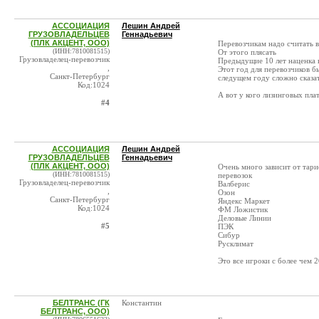
АССОЦИАЦИЯ
Лешин Андрей
ГРУЗОВЛАДЕЛЬЦЕВ
Геннадьевич
(ПЛК АКЦЕНТ, ООО)
Перевозчикам надо считать в
(ИНН:7810081515)
От этого плясать
Грузовладелец-перевозчик
Предыдущие 10 лет наценка к
,
Этот год для перевозчиков б
Санкт-Петербург
следущем году сложно сказа
Код:1024
А вот у кого лизинговых пла
#4
АССОЦИАЦИЯ
Лешин Андрей
ГРУЗОВЛАДЕЛЬЦЕВ
Геннадьевич
(ПЛК АКЦЕНТ, ООО)
Очень много зависит от та
(ИНН:7810081515)
перевозок
Грузовладелец-перевозчик
Валберис
,
Озон
Санкт-Петербург
Яндекс Маркет
Код:1024
ФМ Ложистик
Деловые Линии
#5
ПЭК
Сибур
Русклимат
Это все игроки с более чем 2
БЕЛТРАНС (ГК
Константин
БЕЛТРАНС, ООО)