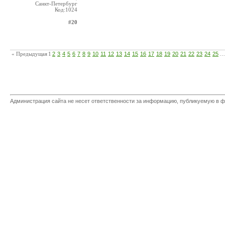
Санкт-Петербург
Код:1024
#20
« Предыдущая
1
2
3
4
5
6
7
8
9
10
11
12
13
14
15
16
17
18
19
20
21
22
23
24
25
…
Администрация сайта не несет ответственности за информацию, публикуемую в ф