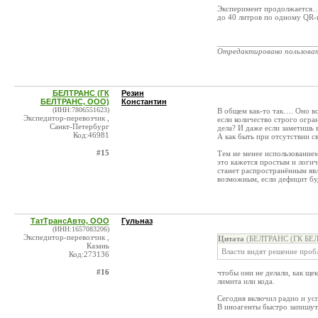
Эксперимент продолжается… 
до 40 литров по одному QR-к
_______________________
Отредактировано пользова
БЕЛТРАНС (ГК
Резин
БЕЛТРАНС, ООО)
Константин
(ИНН:7806551623)
В общем как-то так…. Оно вс
Экспедитор-перевозчик ,
если количество строго огра
Санкт-Петербург
дела? И даже если заметишь 
Код:46981
А как быть при отсутствии с
#15
Тем не менее использованием
это кажется простым и логи
станет распространённым яв
возможным, если дефицит бу
ТатТрансАвто, ООО
Гульназ
(ИНН:1657083206)
Экспедитор-перевозчик ,
Цитата
(БЕЛТРАНС (ГК БЕЛ
Казань
Власти видят решение проб
Код:273136
#16
чтобы они не делали, как щек
лимита или кода.
Сегодня включил радио и усп
В иноагенты быстро запишут