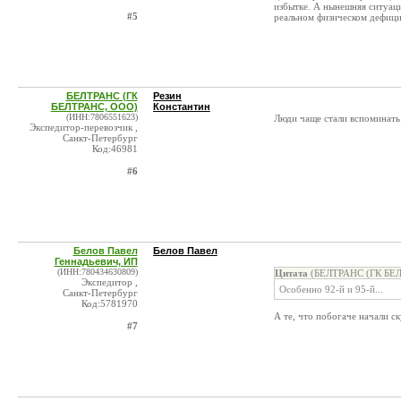
избытке. А нынешняя ситуаци
#5
реальном физическом дефици
БЕЛТРАНС (ГК
Резин
БЕЛТРАНС, ООО)
Константин
(ИНН:7806551623)
Люди чаще стали вспоминать 
Экспедитор-перевозчик ,
Санкт-Петербург
Код:46981
#6
Белов Павел
Белов Павел
Геннадьевич, ИП
(ИНН:780434630809)
Цитата
(БЕЛТРАНС (ГК БЕЛ
Экспедитор ,
Особенно 92-й и 95-й...
Санкт-Петербург
Код:5781970
А те, что побогаче начали с
#7