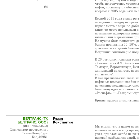
чтобы не допустить удорожа
#4
нефти, поскольку он обеспеч
впервые с 2005 года начало 
Весной 2011 года в ряде рег
заседании президиума правит
первое место в мире по добы
каком-то месте испытывали д
повышение экспортных пошл
компаниями о временной прио
Но нужно было пополнить д
бензин подняли на 30–50%, а
сравниваться с ценой бензина
Нефтяники закономерно подн
В 20 регионах появился топ
с бензином на АЗС Алтайског
Томскую, Воронежскую, Кеме
занимавший должность премь
управление".
В мае правительство ввело з
нефтяные компании вообще п
положение независимых опера
были вынуждены остановить 
«Роснефть» и «Газпром нефт
Кризис удалось сгладить лишь
БЕЛТРАНС (ГК
Резин
БЕЛТРАНС, ООО)
Константин
(ИНН:7806551623)
Мы видим, что в целом прави
Экспедитор-перевозчик ,
использовались всегда приме
Санкт-Петербург
углы, при этом особо не вли
Код:46981
ценовой разбалансировкой, и