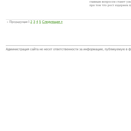
главным вопросом станет уж
при том что рост издержек п
« Предыдущая
1
2
3
4
5
Следующая »
Администрация сайта не несет ответственности за информацию, публикуемую в ф