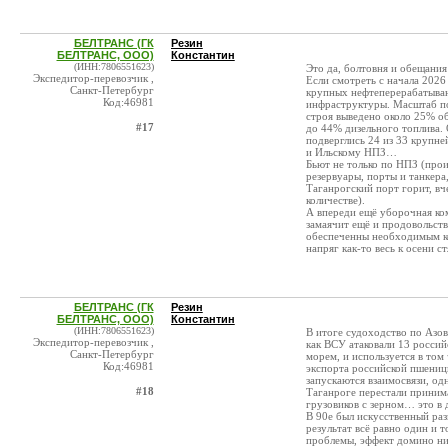
БЕЛТРАНС (ГК
Резин
БЕЛТРАНС, ООО)
Константин
(ИНН:7806551623)
Это да, болтовня и обещания
Экспедитор-перевозчик ,
Если смотреть с начала 2026
Санкт-Петербург
крупных нефтеперерабатыва
Код:46981
инфраструктуры. Масштаб по
строя выведено около 25% о
#17
до 44% дизельного топлива. 
подверглись 24 из 33 крупне
и Ильскому НПЗ…
Бьют не только по НПЗ (прои
резервуары, порты и танкера
Таганрогский порт горит, вч
количестве).
А впереди ещё уборочная ком
замаячит ещё и продовольст
обеспеченны необходимым ко
напряг как-то весь к осени с
БЕЛТРАНС (ГК
Резин
БЕЛТРАНС, ООО)
Константин
(ИНН:7806551623)
В итоге судоходство по Азо
Экспедитор-перевозчик ,
как ВСУ атаковали 13 россий
Санкт-Петербург
морем, и используется в том 
Код:46981
экспорта российской пшениц
запускаются взаимосвязи, одн
#18
Таганроге перестали приним
грузовиков с зерном… это в
В 90е был искусственный разв
результат всё равно один и
проблемы, эффект домино ни