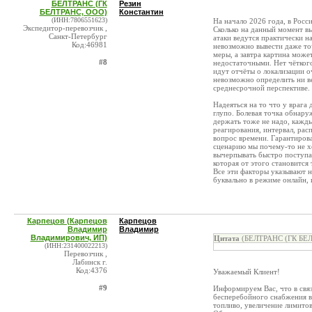
БЕЛТРАНС (ГК
Резин
БЕЛТРАНС, ООО)
Константин
(ИНН:7806551623)
На начало 2026 года, в Рос
Экспедитор-перевозчик ,
Сколько на данный момент вы
Санкт-Петербург
атаки ведутся практически на
Код:46981
невозможно вывести даже точ
меры, а завтра картина може
#8
недостаточными. Нет чёткого 
идут отчёты о локализации 
невозможно определить ни в
среднесрочной перспективе.
Надеяться на то что у врага
глупо. Болевая точка обнару
держать тоже не надо, кажды
реагирования, интервал, рас
вопрос времени. Гарантирова
сценарию мы почему-то не х
вычерпывать быстро поступа
которая от этого становится 
Все эти факторы указывают н
буквально в режиме онлайн, 
Карпецов (Карпецов
Карпецов
Владимир
Владимир
Владимирович, ИП)
Цитата
(БЕЛТРАНС (ГК БЕЛ
(ИНН:231400022213)
Перевозчик ,
Лабинск г.
Код:4376
Уважаемый Клиент!
#9
Информируем Вас, что в свя
бесперебойного снабжения в
топливо, увеличение лимито