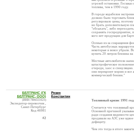
угрозой остановки. Госзака
топлива, чем в 1990 году.
В городе корабелов экстренн
должно было торговать бенз
регулировало цены, поэтому 
но брать дополнительную пла
"обсыхать", либо переходит
сохранять госпредприятие, п
кого нет продукции для барт
Осенью из-за сокращения фон
Часть автобусных маршрутов 
некоторые и вовсе убрали. В
купить 20 литров бензина на
Местные автолюбители напис
катастрофическое положение,
очереди, хаос и спекуляцию.
они перекроют мэрию и все а
коммерческий бензин."
БЕЛТРАНС (ГК
Резин
БЕЛТРАНС, ООО)
Константин
(ИНН:7806551623)
Топливный кризис 1991 год
Экспедитор-перевозчик ,
Санкт-Петербург
Считается что топливный кри
Код:46981
Основной причиной указывае
ради создания видимости це
#2
продавали на АЗС уже вдвое 
дефициту.
Чем это тогда в итоге законч