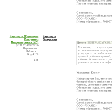
Обновление недельного лими
Просим повторно проверить
С уважением,
Служба клиентской поддерж
ООО «ЛИКАРД»
[Номер обращения:1-701997
Карпецов (Карпецов
Карпецов
Владимир
Владимир
Владимирович, ИП)
Цитата
(БЕЛТРАНС (ГК БЕЛ
(ИНН:231400022213)
Мы видим, что в целом пра
Перевозчик ,
использовались всегда при
Лабинск г.
углы, при этом особо не вл
Код:4376
ценовой разбалансировкой, 
избытке. А нынешняя ситуац
#10
реальном физическом дефиц
Уважаемый Клиент!
Информируем Вас, что в свя
бесперебойного снабжения в
топливо, увеличение лимито
Обновление недельного лими
Просим повторно проверить
С уважением,
Служба клиентской поддерж
ООО «ЛИКАРД»
[Номер обращения:1-701997