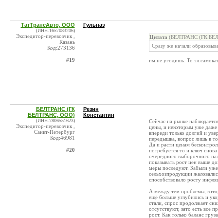
ТатТрансАвто, ООО
Гульназ
(ИНН:1657083206)
Экспедитор-перевозчик ,
Цитата
(БЕЛТРАНС (ГК БЕЛ
Казань
Сразу же начали образовыв
Код:273136
#19
им не угодишь. То эл.самока
БЕЛТРАНС (ГК
Резин
БЕЛТРАНС, ООО)
Константин
(ИНН:7806551623)
Сейчас на рынке наблюдаетс
Экспедитор-перевозчик ,
цены, и некоторым уже даже н
Санкт-Петербург
впереди только долгий и увер
Код:46981
передышка, вопрос лишь в то
Да и расти ценам бесконтрол
#20
потребуется то и ключ снова
очередного выборочного нал
показывать рост цен выше до
меры последуют. Забыли уже 
сельхозпродукции жаловалис
способствовало росту инфля
А между тем проблемы, кото
ещё больше углубились и уко
стали, спрос продолжает сни
отсутствуют, зато есть все 
рост. Как только баланс гру