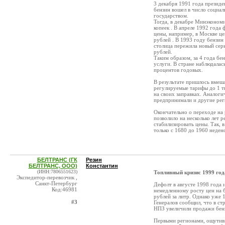
3 декабря 1991 года президе
бензин вошел в число социал
государством.
Тогда, в декабре Минэкономи
копеек . В апреле 1992 года
цены, например, в Москве це
рублей . В 1993 году бензин
столица пережила новый сер
рублей.
Таким образом, за 4 года бен
услуги. В стране наблюдалас
процентов годовых.
В результате пришлось вмеш
регулируемые тарифы до 1 т
на своих заправках. Аналог
предпринимали и другие рег
Окончательно о переходе на
позволило на несколько лет
стабилизировать цены. Так, 
только с 1680 до 1960 неде
БЕЛТРАНС (ГК
Резин
БЕЛТРАНС, ООО)
Константин
(ИНН:7806551623)
Топливный кризис 1999 год
Экспедитор-перевозчик ,
Санкт-Петербург
Дефолт в августе 1998 года 
Код:46981
немедленному росту цен на 
рублей за литр. Однако уже 
#3
Генералов сообщил, что в ст
НПЗ увеличили продажи бенз
Первыми регионами, ощутивши