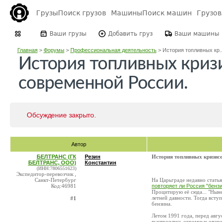
Грузы
Поиск грузов
Машины
Поиск машин
Грузо
Ваши грузы
Добавить груз
Ваши машины
Главная
>
Форумы
>
Профессиональная деятельность
>
История топливных кр..
История топливных криз
современной России.
Обсуждение закрыто.
Автор
БЕЛТРАНС (ГК
Резин
История топливных кризисо
БЕЛТРАНС, ООО)
Константин
(ИНН:7806551623)
Экспедитор-перевозчик ,
Санкт-Петербург
На Царьграде недавно стать
Код:46981
повторяет ли Россия "бенз
Процитирую её сюда... "Нын
летней давности. Тогда всту
#1
бензина.
Летом 1991 года, перед авгус
выстроились огромные очеред