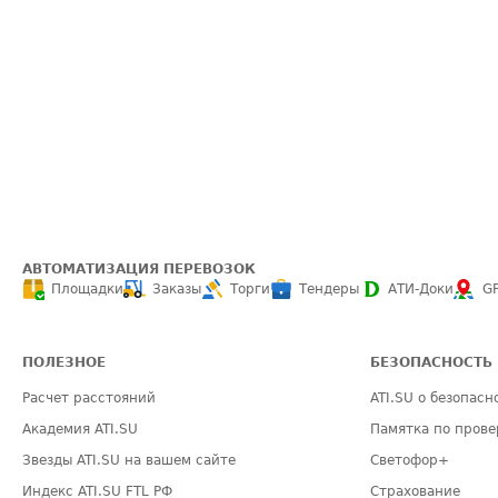
АВТОМАТИЗАЦИЯ ПЕРЕВОЗОК
Площадки
Заказы
Торги
Тендеры
АТИ-Доки
G
ПОЛЕЗНОЕ
БЕЗОПАСНОСТЬ
Расчет расстояний
ATI.SU о безопасн
Академия ATI.SU
Памятка по прове
Звезды ATI.SU на вашем сайте
Светофор+
Индекс ATI.SU FTL РФ
Страхование