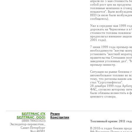
апреля по 5 мая стоимость бе
собой рост цен на продукты
топливные компании в сговор
покажется". Были возбужден
НПЗ (в июле были возбуждены
сообщалось).
Уже в середине мая 1999 год
дорожать на Черноземье и в
стоимости топлива повлияла 
предполагал взимание акцизов
2001 года).
7 июня 1999 года премьер-ми
необходимости "жестко конт
установить "жесткий моратор
правительства Степашин поо
заведения уголовных дел". "
премьер-министр.
Ситуация на рынке бензина с
автомобильное топливо во в
тому, что регионы нашли ал
стал "Сургутнефтегаз".
28 декабря 1999 года Арбит
ФАС, согласно которому пете
были обязаны возместить в ф
ценового сговора.
БЕЛТРАНС (ГК
Резин
БЕЛТРАНС, ООО)
Константин
(ИНН:7806551623)
Топливный кризис 2011 год
Экспедитор-перевозчик ,
Санкт-Петербург
В 2010-х годах бензин прод
Код:46981
РФ Владимир Путин в ходе пр