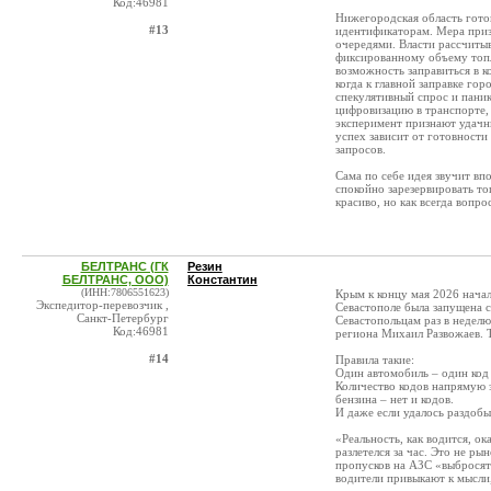
Код:46981
Нижегородская область гото
#13
идентификаторам. Мера призв
очередями. Власти рассчиты
фиксированному объему топл
возможность заправиться в к
когда к главной заправке го
спекулятивный спрос и пани
цифровизацию в транспорте,
эксперимент признают удачн
успех зависит от готовности
запросов.
Сама по себе идея звучит вп
спокойно зарезервировать топ
красиво, но как всегда вопро
БЕЛТРАНС (ГК
Резин
БЕЛТРАНС, ООО)
Константин
(ИНН:7806551623)
Крым к концу мая 2026 нача
Экспедитор-перевозчик ,
Севастополе была запущена 
Санкт-Петербург
Севастопольцам раз в неделю
Код:46981
региона Михаил Развожаев. Т
#14
Правила такие:
Один автомобиль – один код 
Количество кодов напрямую з
бензина – нет и кодов.
И даже если удалось раздобыт
«Реальность, как водится, о
разлетелся за час. Это не р
пропусков на АЗС «выбросят
водители привыкают к мысли,