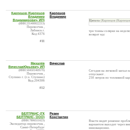
Карпецов (Карпецов
Карпецов
Владимир
Владимир
Владимирович, ИП)
Цитата
(Карпецов (Карпецов
(ИНН:231400022213)
Перевозчик ,
Лабинск г.
три тонны солярки на неделю
Код:4376
возврат ндс
#11
Михалёв
Вячеслав
ВячеславЮрьевич, ИП
(ИНН:504501469570)
Сегодня на легковой заехал н
Перевозчик ,
отпускают .
Ступино г. (г.о. Ступино)
250 литров по топливной карт
Код:204306
#12
БЕЛТРАНС (ГК
Резин
БЕЛТРАНС, ООО)
Константин
(ИНН:7806551623)
Власти видят решение пробл
Экспедитор-перевозчик ,
вариантом выходит через вне
Санкт-Петербург
инновационно.