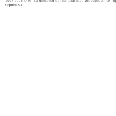
1998-2026
© ATI.SU является юридически зарегистрированной то
Сервер
43