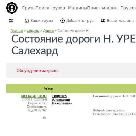
Грузы
Поиск грузов
Машины
Поиск машин
Грузо
Ваши грузы
Добавить груз
Ваши машины
Главная
>
Форумы
>
Дороги
>
Состояние дороги Н. ...
Состояние дороги Н. УР
Салехард
Обсуждение закрыто.
Автор
МЕГАЛИТ, ООО
Тищенко
Состояние дороги Н. УРЕН
(ИНН:9102224214)
Александр
Перевозчик ,
Николаевич
Симферополь
Код:9179762
Добрый день коллеги.
Есть вопрос. Кто ездил на С
#1