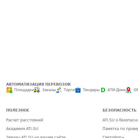
АВТОМАТИЗАЦИЯ ПЕРЕВОЗОК
Площадки
Заказы
Торги
Тендеры
АТИ-Доки
G
ПОЛЕЗНОЕ
БЕЗОПАСНОСТЬ
Расчет расстояний
ATI.SU о безопасн
Академия ATI.SU
Памятка по прове
Звезды ATI.SU на вашем сайте
Светофор+