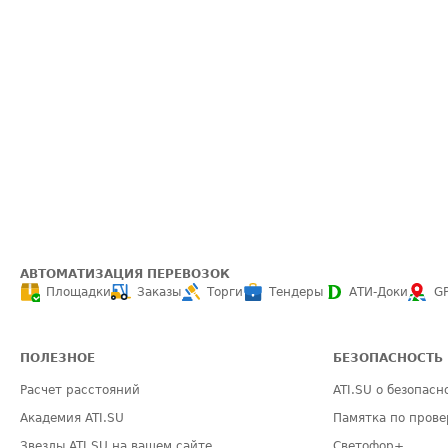
АВТОМАТИЗАЦИЯ ПЕРЕВОЗОК
Площадки
Заказы
Торги
Тендеры
АТИ-Доки
G
ПОЛЕЗНОЕ
БЕЗОПАСНОСТЬ
Расчет расстояний
ATI.SU о безопасн
Академия ATI.SU
Памятка по прове
Звезды ATI.SU на вашем сайте
Светофор+