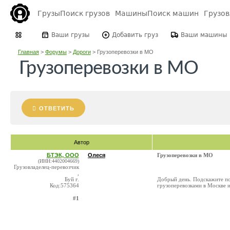
Грузы
Поиск грузов
Машины
Поиск машин
Грузо
Ваши грузы
Добавить груз
Ваши машины
Главная
>
Форумы
>
Дороги
>
Грузоперевозки в МО
Грузоперевозки в МО
ОТВЕТИТЬ
Автор
БТЭК, ООО
Олеся
Грузоперевозки в МО
(ИНН:4402004669)
Грузовладелец-перевозчик
,
Буй г.
Добрый день. Подскажите пож
Код:575364
грузоперевозками в Москве 
#1