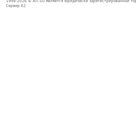
1998-2026
© ATI.SU является юридически зарегистрированной то
Сервер
62