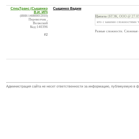
СпецТранс (Сыщенко
Сыщенко Вадим
В.И. ИП)
(ИНН:140800012010)
Цитата
(БТЭК, ООО @ 27.05
Перевозчик ,
кто с какими сложностями ч
Волжский
Код:140396
Разные сложности. Сложные 
#2
Администрация сайта не несет ответственности за информацию, публикуемую в ф