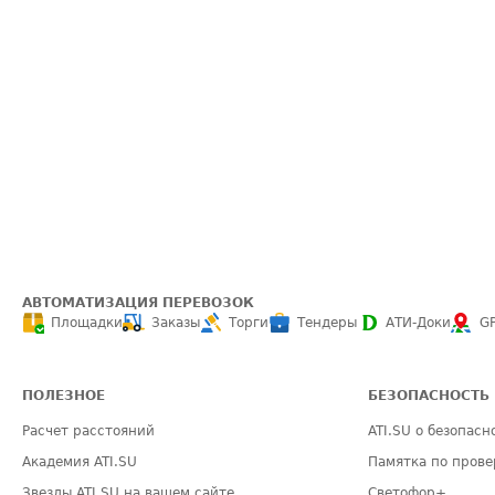
АВТОМАТИЗАЦИЯ ПЕРЕВОЗОК
Площадки
Заказы
Торги
Тендеры
АТИ-Доки
G
ПОЛЕЗНОЕ
БЕЗОПАСНОСТЬ
Расчет расстояний
ATI.SU о безопасн
Академия ATI.SU
Памятка по прове
Звезды ATI.SU на вашем сайте
Светофор+