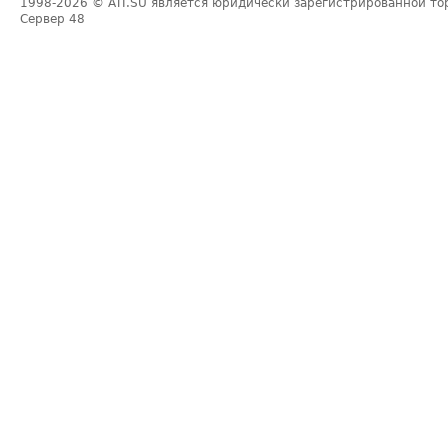
1998-2026
© ATI.SU является юридически зарегистрированной то
Сервер
48