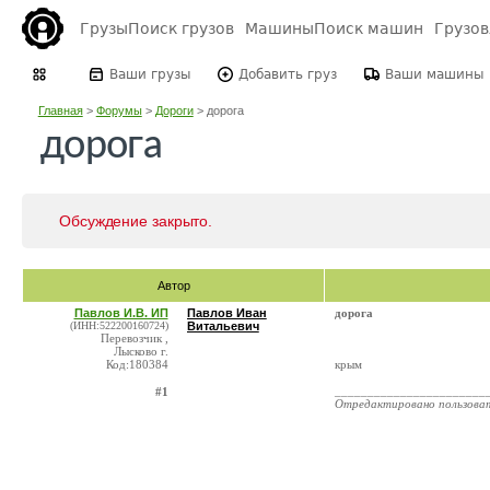
Грузы
Поиск грузов
Машины
Поиск машин
Грузо
Ваши грузы
Добавить груз
Ваши машины
Главная
>
Форумы
>
Дороги
>
дорога
дорога
Обсуждение закрыто.
Автор
Павлов И.В. ИП
Павлов Иван
дорога
(ИНН:522200160724)
Витальевич
Перевозчик ,
Лысково г.
Код:180384
крым
_______________________
#1
Отредактировано пользова