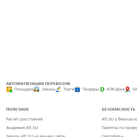
АВТОМАТИЗАЦИЯ ПЕРЕВОЗОК
Площадки
Заказы
Торги
Тендеры
АТИ-Доки
G
ПОЛЕЗНОЕ
БЕЗОПАСНОСТЬ
Расчет расстояний
ATI.SU о безопасн
Академия ATI.SU
Памятка по прове
Звезды ATI.SU на вашем сайте
Светофор+