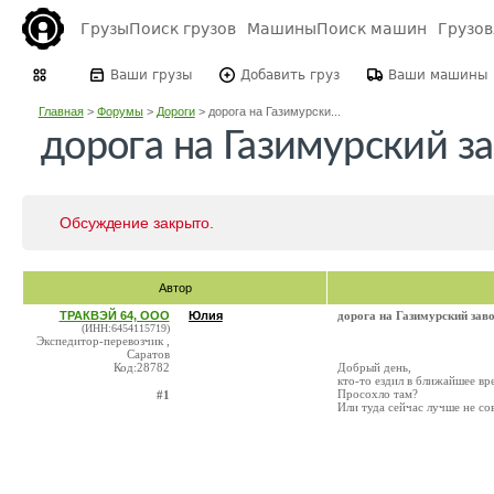
Грузы
Поиск грузов
Машины
Поиск машин
Грузо
Ваши грузы
Добавить груз
Ваши машины
Главная
>
Форумы
>
Дороги
>
дорога на Газимурски...
дорога на Газимурский з
Обсуждение закрыто.
Автор
ТРАКВЭЙ 64, ООО
Юлия
дорога на Газимурский зав
(ИНН:6454115719)
Экспедитор-перевозчик ,
Саратов
Код:28782
Добрый день,
кто-то ездил в ближайшее вр
Просохло там?
#1
Или туда сейчас лучше не сов