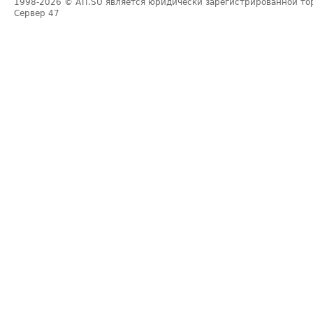
1998-2026
© ATI.SU является юридически зарегистрированной то
Сервер
47