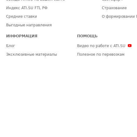
Индекс ATI.SU FTL РФ
Страхование
Средние ставки
О формировании 
Выгодные направления
ИНФОРМАЦИЯ
ПОМОЩЬ
Блог
Видео по работе с ATI.SU
Эксклюзивные материалы
Полезное по перевозкам
Политика конфиденциальности
Часто задаваемые вопросы (FA
Общие положения
Техническая информация
Карта сайта
ЗАДАТЬ ВОПРОС