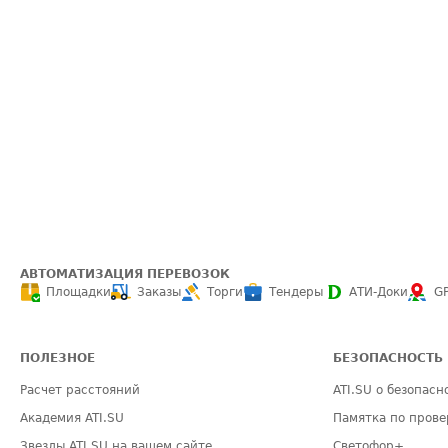
АВТОМАТИЗАЦИЯ ПЕРЕВОЗОК
Площадки
Заказы
Торги
Тендеры
АТИ-Доки
G
ПОЛЕЗНОЕ
БЕЗОПАСНОСТЬ
Расчет расстояний
ATI.SU о безопасн
Академия ATI.SU
Памятка по прове
Звезды ATI.SU на вашем сайте
Светофор+