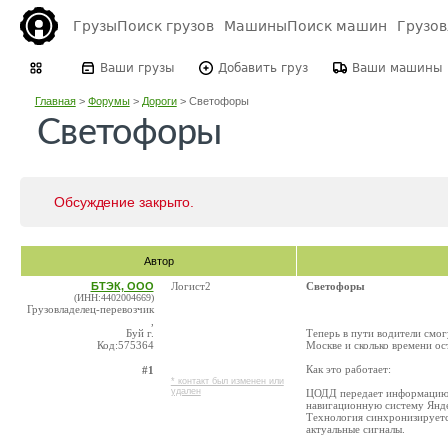
Грузы
Поиск грузов
Машины
Поиск машин
Грузо
Ваши грузы
Добавить груз
Ваши машины
Главная
>
Форумы
>
Дороги
>
Светофоры
Светофоры
Обсуждение закрыто.
Автор
БТЭК, ООО
Логист2
Светофоры
(ИНН:4402004669)
Грузовладелец-перевозчик
,
Буй г.
Теперь в пути водители смог
Код:575364
Москве и сколько времени ос
Как это работает:
#1
* контакт был изменен или
удален
ЦОДД передает информацию о
навигационную систему Янде
Технология синхронизируетс
актуальные сигналы.