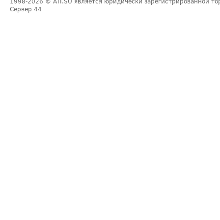
1998-2026
© ATI.SU является юридически зарегистрированной то
Сервер
44