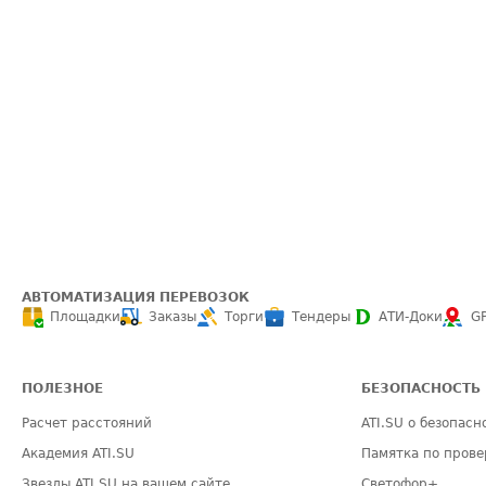
АВТОМАТИЗАЦИЯ ПЕРЕВОЗОК
Площадки
Заказы
Торги
Тендеры
АТИ-Доки
G
ПОЛЕЗНОЕ
БЕЗОПАСНОСТЬ
Расчет расстояний
ATI.SU о безопасн
Академия ATI.SU
Памятка по прове
Звезды ATI.SU на вашем сайте
Светофор+