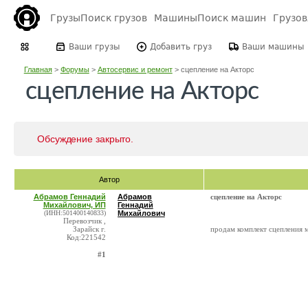
Грузы
Поиск грузов
Машины
Поиск машин
Грузо
Ваши грузы
Добавить груз
Ваши машины
Главная
>
Форумы
>
Автосервис и ремонт
>
сцепление на Акторс
сцепление на Акторс
Обсуждение закрыто.
Автор
Абрамов Геннадий
Абрамов
сцепление на Акторс
Михайлович, ИП
Геннадий
(ИНН:501400140833)
Михайлович
Перевозчик ,
Зарайск г.
продам комплект сцепления м
Код:221542
#1