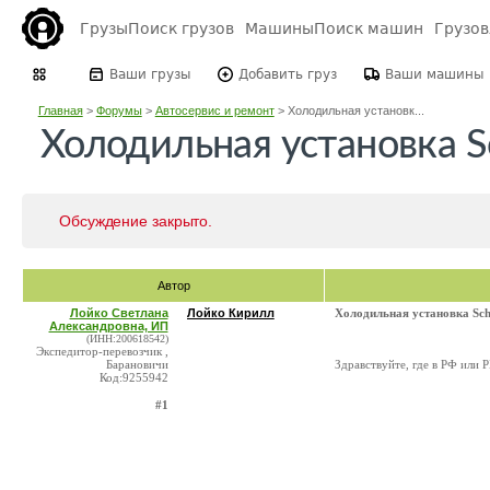
Грузы
Поиск грузов
Машины
Поиск машин
Грузо
Ваши грузы
Добавить груз
Ваши машины
Главная
>
Форумы
>
Автосервис и ремонт
>
Холодильная установк...
Холодильная установка S
Обсуждение закрыто.
Автор
Лойко Светлана
Лойко Кирилл
Холодильная установка Sch
Александровна, ИП
(ИНН:200618542)
Экспедитор-перевозчик ,
Барановичи
Здравствуйте, где в РФ или
Код:9255942
#1