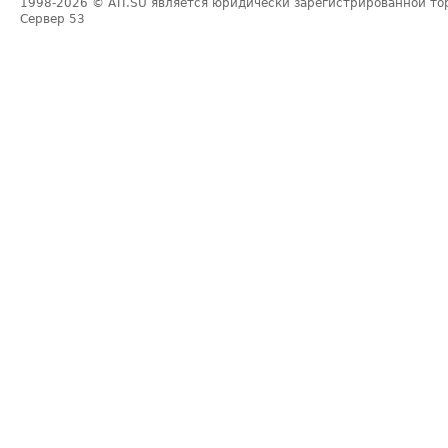
1998-2026
© ATI.SU является юридически зарегистрированной то
Сервер
53