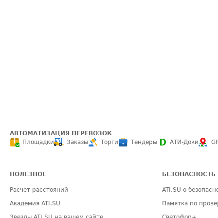
АВТОМАТИЗАЦИЯ ПЕРЕВОЗОК
Площадки
Заказы
Торги
Тендеры
АТИ-Доки
G
ПОЛЕЗНОЕ
БЕЗОПАСНОСТЬ
Расчет расстояний
ATI.SU о безопасн
Академия ATI.SU
Памятка по прове
Звезды ATI.SU на вашем сайте
Светофор+