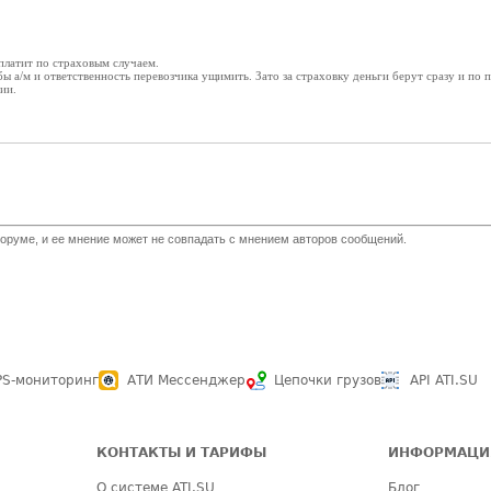
 платит по страховым случаем.
ы а/м и ответственность перевозчика ущимить. Зато за страховку деньги берут сразу и по
ии.
оруме, и ее мнение может не совпадать с мнением авторов сообщений.
PS-мониторинг
АТИ Мессенджер
Цепочки грузов
API ATI.SU
КОНТАКТЫ И ТАРИФЫ
ИНФОРМАЦИ
О системе ATI.SU
Блог