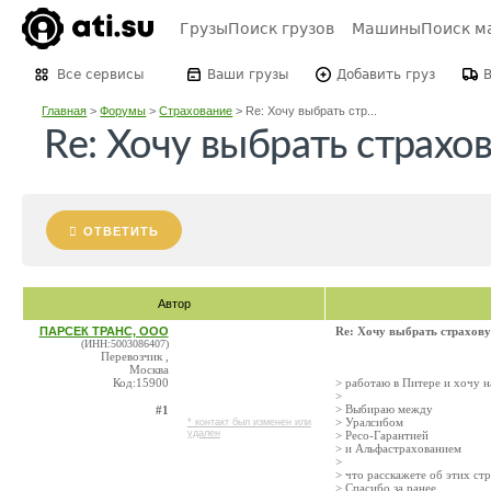
Грузы
Поиск грузов
Машины
Поиск м
Все сервисы
Ваши грузы
Добавить груз
Главная
>
Форумы
>
Страхование
>
Re: Хочу выбрать стр...
Re: Хочу выбрать стра
ОТВЕТИТЬ
Автор
ПАРСЕК ТРАНС, ООО
Re: Хочу выбрать страх
(ИНН:5003086407)
Перевозчик ,
Москва
Код:15900
> работаю в Питере и хочу н
>
> Выбираю между
#1
> Уралсибом
* контакт был изменен или
удален
> Ресо-Гарантией
> и Альфастрахованием
>
> что расскажете об этих с
> Спасибо за ранее