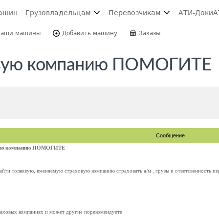
ашин
Грузовладельцам
Перевозчикам
АТИ-Доки
А
Ваши машины
Добавить машину
Заказы
ховую компанию ПОМОГИТЕ
Сообщение
овую компанию ПОМОГИТЕ
айти толковую, вменяемую страховую компанию страховать а/м , грузы и ответсвенность пе
траховых компаниях и может другие порекомендуете