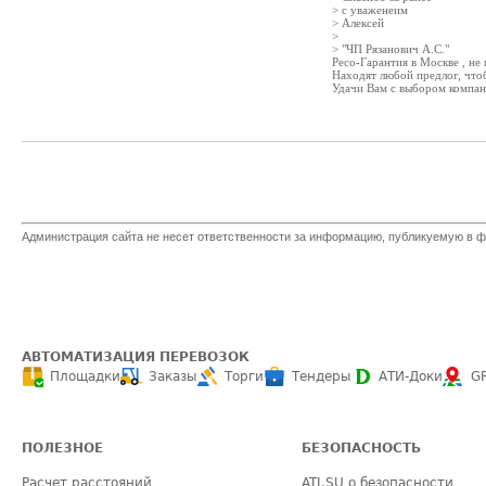
> с уваженеим
> Алексей
>
> "ЧП Рязанович А.С."
Ресо-Гарантия в Москве , не
Находят любой предлог, чтоб
Удачи Вам с выбором компан
Администрация сайта не несет ответственности за информацию, публикуемую в ф
АВТОМАТИЗАЦИЯ ПЕРЕВОЗОК
Площадки
Заказы
Торги
Тендеры
АТИ-Доки
G
ПОЛЕЗНОЕ
БЕЗОПАСНОСТЬ
Расчет расстояний
ATI.SU о безопасности