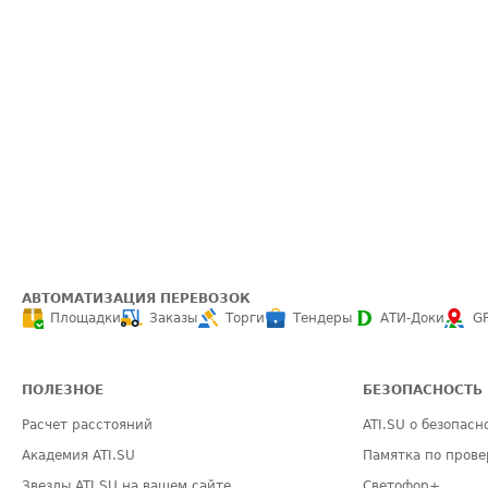
АВТОМАТИЗАЦИЯ ПЕРЕВОЗОК
Площадки
Заказы
Торги
Тендеры
АТИ-Доки
G
ПОЛЕЗНОЕ
БЕЗОПАСНОСТЬ
Расчет расстояний
ATI.SU о безопасн
Академия ATI.SU
Памятка по прове
Звезды ATI.SU на вашем сайте
Светофор+