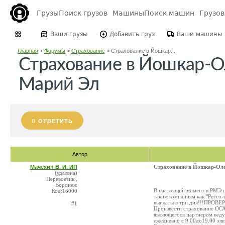
Грузы
Поиск грузов
Машины
Поиск машин
Грузо
Ваши грузы
Добавить груз
Ваши машины
Главная
>
Форумы
>
Страхование
>
Страхование в Йошкар...
Страхование в Йошкар-О
Марий Эл
ОТВЕТИТЬ
Автор
Мачехин В. И. ИП
Страхование в Йошкар-Оле
(удалена)
Перевозчик ,
Воронеж
В настоящий момент в РМЭ п
Код:16000
таким компаниям как "Рессо
выплаты в три дня!!!ПРОВЕ
#1
Произвести страхование ОС
являющегося партнером веду
ежедневно с 9.00до19.00 эле