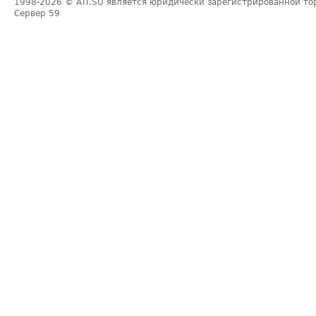
1998-2026
© ATI.SU является юридически зарегистрированной то
Сервер
59