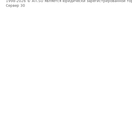
1998-2026
© ATI.SU является юридически зарегистрированной то
Сервер
30