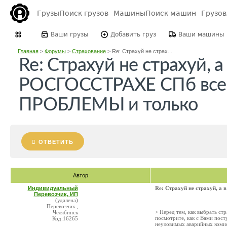
Грузы
Поиск грузов
Машины
Поиск машин
Грузо
Ваши грузы
Добавить груз
Ваши машины
Главная
>
Форумы
>
Страхование
>
Re: Страхуй не страх...
Re: Страхуй не страхуй, а
РОСГОССТРАХЕ СПб все 
ПРОБЛЕМЫ и только
ОТВЕТИТЬ
Автор
Индивидуальный
Re: Страхуй не страхуй,
Перевозчик, ИП
(удалена)
Перевозчик ,
> Перед тем, как выбрать ст
Челябинск
посмотрите, как с Вами пост
Код:16265
неуловимых аварийных комис