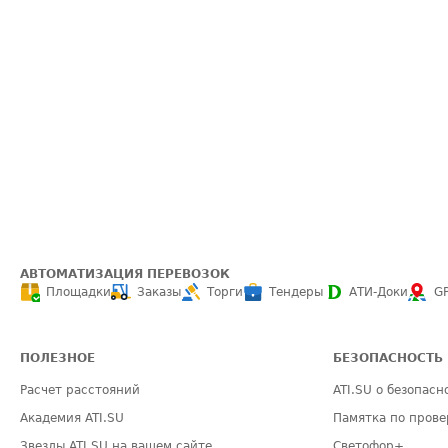
АВТОМАТИЗАЦИЯ ПЕРЕВОЗОК
Площадки
Заказы
Торги
Тендеры
АТИ-Доки
G
ПОЛЕЗНОЕ
БЕЗОПАСНОСТЬ
Расчет расстояний
ATI.SU о безопасн
Академия ATI.SU
Памятка по прове
Звезды ATI.SU на вашем сайте
Светофор+