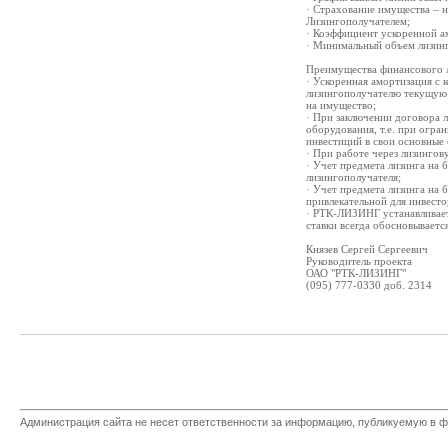
· Страхование имущества – н
Лизингополучателем;
· Коэффициент ускоренной а
· Минимальный объем лизинг
Преимущества финансового л
· Ускоренная амортизация с 
лизингополучателю текущую 
на имущество;
· При заключении договора л
оборудования, т.е. при огр
инвестиций в свои основные 
· При работе через лизинго
· Учет предмета лизинга на 
лизингополучателя;
· Учет предмета лизинга на 
привлекательной для инвесто
· РТК-ЛИЗИНГ устанавливает
ставки всегда обосновываетс
Князев Сергей Сергеевич
Руководитель проекта
ОАО "РТК-ЛИЗИНГ"
(095) 777-0330 доб. 2314
Администрация сайта не несет ответственности за информацию, публикуемую в ф