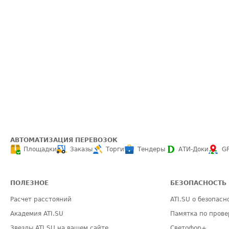
АВТОМАТИЗАЦИЯ ПЕРЕВОЗОК
Площадки
Заказы
Торги
Тендеры
АТИ-Доки
G
ПОЛЕЗНОЕ
БЕЗОПАСНОСТЬ
Расчет расстояний
ATI.SU о безопасн
Академия ATI.SU
Памятка по прове
Звезды ATI.SU на вашем сайте
Светофор+