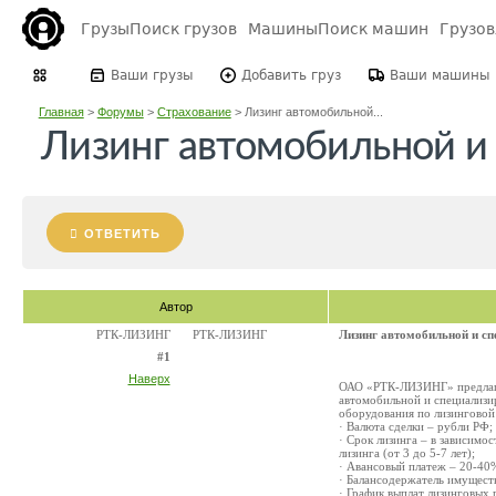
Грузы
Поиск грузов
Машины
Поиск машин
Грузо
Ваши грузы
Добавить груз
Ваши машины
Главная
>
Форумы
>
Страхование
>
Лизинг автомобильной...
Лизинг автомобильной и
ОТВЕТИТЬ
Автор
РТК-ЛИЗИНГ
РТК-ЛИЗИНГ
Лизинг автомобильной и сп
#1
Наверх
ОАО «РТК-ЛИЗИНГ» предлага
автомобильной и специализи
оборудования по лизинговой
· Валюта сделки – рубли РФ;
· Срок лизинга – в зависимо
лизинга (от 3 до 5-7 лет);
· Авансовый платеж – 20-40
· Балансодержатель имуществ
· График выплат лизинговых 