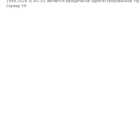
1998-2026
© ATI.SU является юридически зарегистрированной то
Сервер
59