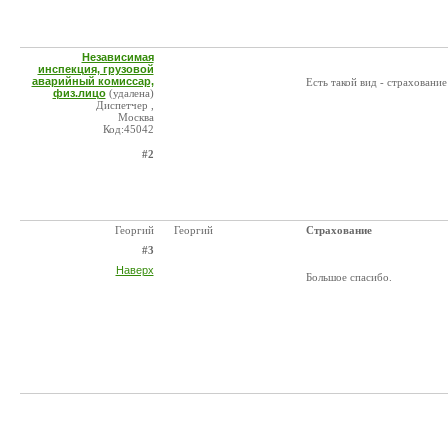
Независимая
инспекция, грузовой
аварийный комиссар,
Есть такой вид - страховани
физ.лицо
(удалена)
Диспетчер ,
Москва
Код:45042
#2
Георгий
Георгий
Страхование
#3
Наверх
Большое спасибо.