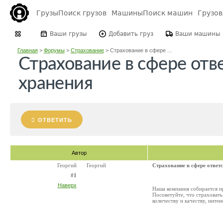
Грузы
Поиск грузов
Машины
Поиск машин
Грузо
Ваши грузы
Добавить груз
Ваши машины
Главная
>
Форумы
>
Страхование
>
Страхование в сфере ...
Страхование в сфере отв
хранения
ОТВЕТИТЬ
Автор
Георгий
Георгий
Страхование в сфере ответ
#1
Наверх
Наша компания собирается п
Посоветуйте, что страховать
количеству и качеству, инте