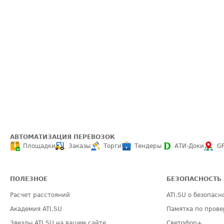
АВТОМАТИЗАЦИЯ ПЕРЕВОЗОК
Площадки
Заказы
Торги
Тендеры
АТИ-Доки
G
ПОЛЕЗНОЕ
БЕЗОПАСНОСТЬ
Расчет расстояний
ATI.SU о безопасн
Академия ATI.SU
Памятка по прове
Звезды ATI.SU на вашем сайте
Светофор+