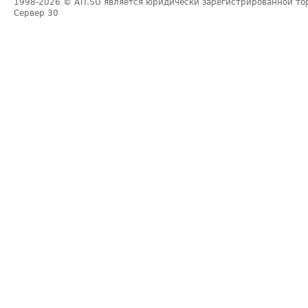
1998-2026
© ATI.SU является юридически зарегистрированной то
Сервер
30