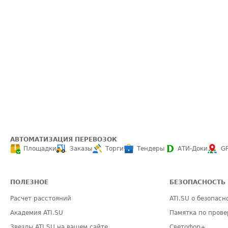
АВТОМАТИЗАЦИЯ ПЕРЕВОЗОК
Площадки
Заказы
Торги
Тендеры
АТИ-Доки
G
ПОЛЕЗНОЕ
БЕЗОПАСНОСТЬ
Расчет расстояний
ATI.SU о безопасн
Академия ATI.SU
Памятка по прове
Звезды ATI.SU на вашем сайте
Светофор+