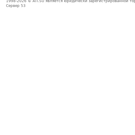
1998-2026
© ATI.SU является юридически зарегистрированной то
Сервер
53