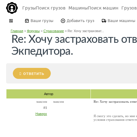
Грузы
Поиск грузов
Машины
Поиск машин
Грузо
Ваши грузы
Добавить груз
Ваши машины
Главная
>
Форумы
>
Страхование
>
Re: Хочу застраховат...
Re: Хочу застраховать от
Экпедитора.
ОТВЕТИТЬ
Автор
максим
максим
Re: Хочу застраховать отве
#1
Наверх
Я смогу это сделать, но мне
условия страхования ответст