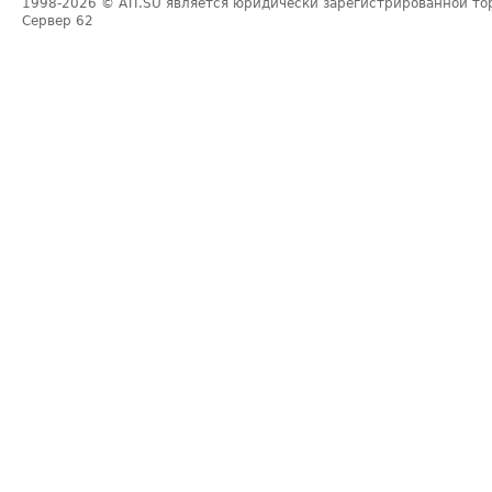
1998-2026
© ATI.SU является юридически зарегистрированной то
Сервер
62