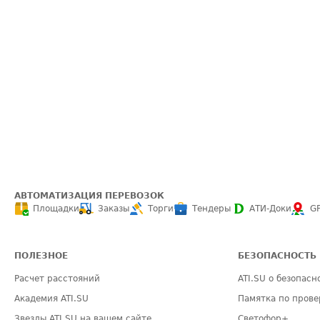
АВТОМАТИЗАЦИЯ ПЕРЕВОЗОК
Площадки
Заказы
Торги
Тендеры
АТИ-Доки
G
ПОЛЕЗНОЕ
БЕЗОПАСНОСТЬ
Расчет расстояний
ATI.SU о безопасн
Академия ATI.SU
Памятка по прове
Звезды ATI.SU на вашем сайте
Светофор+