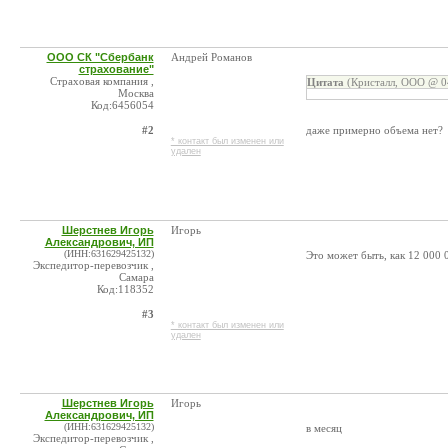
ООО СК "Сбербанк
Андрей Романов
страхование"
Страховая компания ,
Цитата
(Кристалл, ООО @ 04
Москва
Код:6456054
#2
даже примерно объема нет?
* контакт был изменен или
удален
Шерстнев Игорь
Игорь
Александрович, ИП
(ИНН:631629425132)
Это может быть, как 12 000 0
Экспедитор-перевозчик ,
Самара
Код:118352
#3
* контакт был изменен или
удален
Шерстнев Игорь
Игорь
Александрович, ИП
(ИНН:631629425132)
в месяц
Экспедитор-перевозчик ,