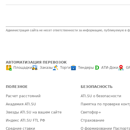
Администрация сайта не несет ответственности за информацию, публикуемую в ф
АВТОМАТИЗАЦИЯ ПЕРЕВОЗОК
Площадки
Заказы
Торги
Тендеры
АТИ-Доки
G
ПОЛЕЗНОЕ
БЕЗОПАСНОСТЬ
Расчет расстояний
ATI.SU о безопасности
Академия ATI.SU
Памятка по проверке конт
Звезды ATI.SU на вашем сайте
Светофор+
Индекс ATI.SU FTL РФ
Страхование
Средние ставки
О формировании Паспорт