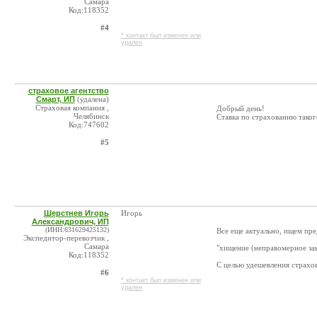
Самара
Код:118352
#4
* контакт был изменен или
удален
страховое агентство
Смарт, ИП
(удалена)
Страховая компания ,
Добрый день!
Челябинск
Ставка по страхованию таког
Код:747602
#5
Шерстнев Игорь
Игорь
Александрович, ИП
(ИНН:631629425132)
Все еще актуально, ищем пр
Экспедитор-перевозчик ,
Самара
"хищение (неправомерное за
Код:118352
С целью удешевления страхов
#6
* контакт был изменен или
удален