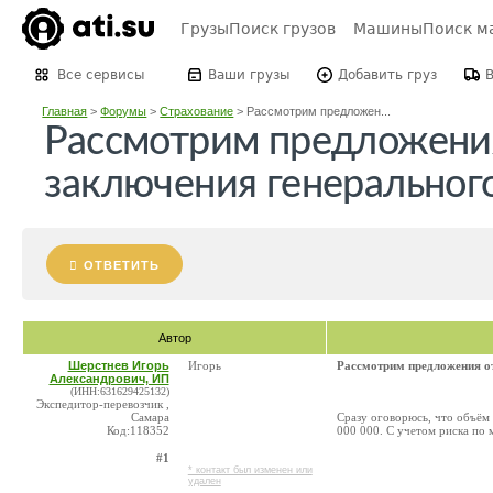
Грузы
Поиск грузов
Машины
Поиск м
Все сервисы
Ваши грузы
Добавить груз
Главная
>
Форумы
>
Страхование
>
Рассмотрим предложен...
Рассмотрим предложения
заключения генерального
ОТВЕТИТЬ
Автор
Шерстнев Игорь
Игорь
Рассмотрим предложения от
Александрович, ИП
(ИНН:631629425132)
Экспедитор-перевозчик ,
Самара
Сразу оговорюсь, что объём 
Код:118352
000 000. С учетом риска по
#1
* контакт был изменен или
удален