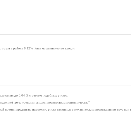
о груза в районе 0,12%. Риск мошенничество входит.
едложения до 0,04 % с учетом подобных рисков:
владение) груза третьими лицами посредством мошенничества"
ой премии предлагаю исключить риски связанные с механическим повреждением груз при по