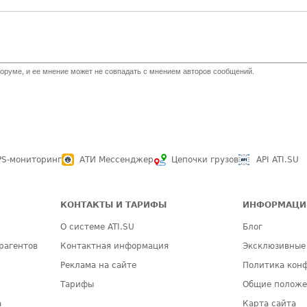
оруме, и ее мнение может не совпадать с мнением авторов сообщений.
PS-мониторинг
АТИ Мессенджер
Цепочки грузов
API ATI.SU
КОНТАКТЫ И ТАРИФЫ
ИНФОРМАЦИ
О системе ATI.SU
Блог
рагентов
Контактная информация
Эксклюзивные
Реклама на сайте
Политика кон
Тарифы
Общие полож
а
Карта сайта