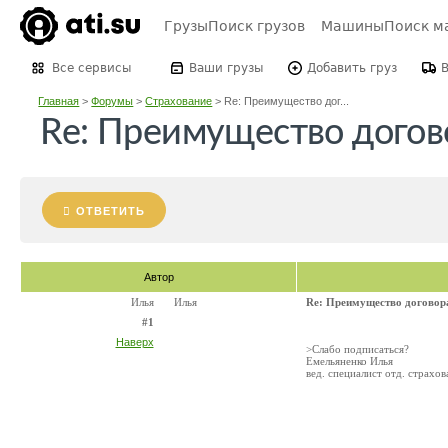
Грузы
Поиск грузов
Машины
Поиск м
Все сервисы
Ваши грузы
Добавить груз
Главная
>
Форумы
>
Страхование
>
Re: Преимущество дог...
Re: Преимущество догово
ОТВЕТИТЬ
Автор
Илья
Илья
Re: Преимущество договора
#1
Наверх
>Слабо подписаться?
Емельяненко Илья
вед. специалист отд. страхо