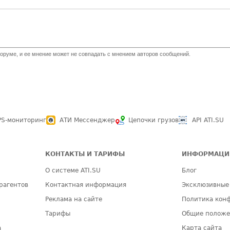
оруме, и ее мнение может не совпадать с мнением авторов сообщений.
PS-мониторинг
АТИ Мессенджер
Цепочки грузов
API ATI.SU
КОНТАКТЫ И ТАРИФЫ
ИНФОРМАЦИ
О системе ATI.SU
Блог
рагентов
Контактная информация
Эксклюзивные
Реклама на сайте
Политика кон
Тарифы
Общие полож
а
Карта сайта