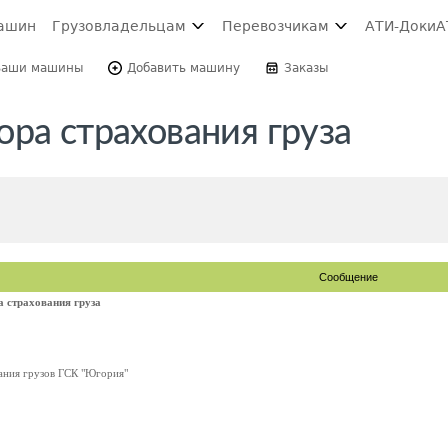
ашин
Грузовладельцам
Перевозчикам
АТИ-Доки
А
Ваши машины
Добавить машину
Заказы
ра страхования груза
Сообщение
 страхования груза
вания грузов ГСК "Югория"