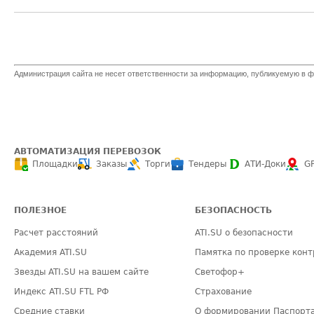
Администрация сайта не несет ответственности за информацию, публикуемую в ф
АВТОМАТИЗАЦИЯ ПЕРЕВОЗОК
Площадки
Заказы
Торги
Тендеры
АТИ-Доки
G
ПОЛЕЗНОЕ
БЕЗОПАСНОСТЬ
Расчет расстояний
ATI.SU о безопасности
Академия ATI.SU
Памятка по проверке конт
Звезды ATI.SU на вашем сайте
Светофор+
Индекс ATI.SU FTL РФ
Страхование
Средние ставки
О формировании Паспорт