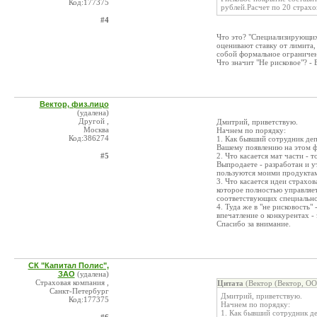
Код:177375
рублей.Расчет по 20 страх
#4
Что это? "Специализирующих
оценивают ставку от лимита,
собой формальное ограничени
Что значит "Не рисковое"? -
Вектор, физ.лицо
(удалена)
Другой ,
Дмитрий, приветствую.
Москва
Начнем по порядку:
Код:386274
1. Как бывший сотрудник де
Вашему появлению на этом ф
#5
2. Что касается мат части -
Выпродаете - разработан и 
пользуются моими продуктам
3. Что касается идеи страхо
которое полностью управляет
соответствующих специально
4. Туда же в "не рисковость"
впечатление о конкурентах -
Спасибо за внимание.
СК "Капитал Полис",
ЗАО
(удалена)
Страховая компания ,
Цитата
(Вектор (Вектор, ОО
Санкт-Петербург
Дмитрий, приветствую.
Код:177375
Начнем по порядку:
1. Как бывший сотрудник д