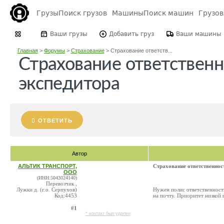
Грузы
Поиск грузов
Машины
Поиск машин
Грузо
Ваши грузы
Добавить груз
Ваши машины
Главная
>
Форумы
>
Страхование
>
Страхование ответств...
Страхование ответствен
экспедитора
ОТВЕТИТЬ
Автор
АЛЬТИК ТРАНСПОРТ,
Страхование ответственнос
ООО
(ИНН:5043024140)
Перевозчик ,
Лужки д. (г.о. Серпухов)
Нужен полис ответственност
Код:4453
на почту. Приоритет низкой 
#1
* контакт был удален