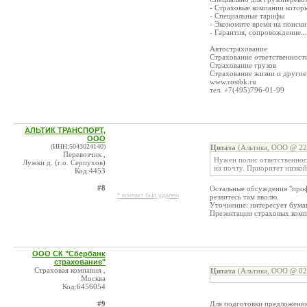
- Страховые компании котор
- Специальные тарифы
- Экономите время на поиски
- Гарантия, сопровождение...
Автострахование
Страхование ответственност
Страхование грузов
Страхование жизни и другие
www.rostbk.ru
тел. +7(495)796-01-99
АЛЬТИК ТРАНСПОРТ,
ООО
(ИНН:5043024140)
Цитата
(Альтика, ООО @ 22.
Перевозчик ,
Нужен полис ответственнос
Лужки д. (г.о. Серпухов)
на почту. Приоритет низкой
Код:4453
#8
Остальные обсуждения "проф
* контакт был удален
резвитесь там вволю.
Уточнение: интересует бумаг
Презентации страховых комп
ООО СК "Сбербанк
страхование"
Страховая компания ,
Цитата
(Альтика, ООО @ 02.
Москва
Код:6456054
#9
Для подготовки предложения 