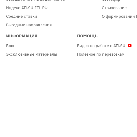
Индекс ATI.SU FTL РФ
Страхование
Средние ставки
О формировании 
Выгодные направления
ИНФОРМАЦИЯ
ПОМОЩЬ
Блог
Видео по работе с ATI.SU
Эксклюзивные материалы
Полезное по перевозкам
Политика конфиденциальности
Часто задаваемые вопросы (FA
Общие положения
Техническая информация
Карта сайта
ЗАДАТЬ ВОПРОС