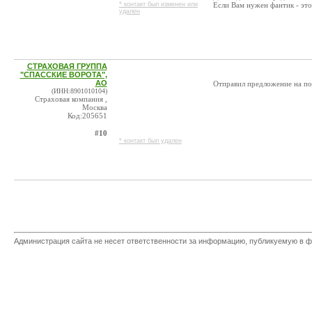
* контакт был изменен или
Если Вам нужен фантик - это 
удален
СТРАХОВАЯ ГРУППА
"СПАССКИЕ ВОРОТА",
АО
Отправил предложение на по
(ИНН:8901010104)
Страховая компания ,
Москва
Код:205651
#10
* контакт был удален
Администрация сайта не несет ответственности за информацию, публикуемую в ф