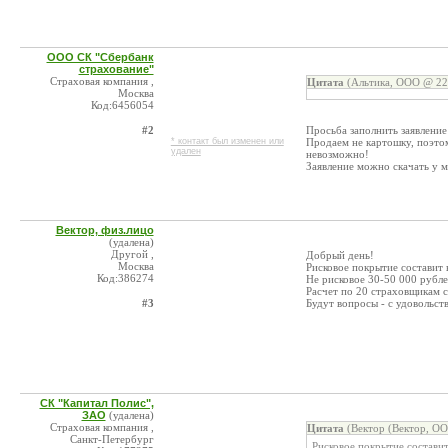
ООО СК "Сбербанк
страхование"
Страховая компания ,
Цитата
(Альтика, ООО @ 22.
Москва
Код:6456054
#2
Просьба заполнить заявление
* контакт был изменен или
Продаем не картошку, поэто
удален
невозможно!
Заявление можно скачать у м
Вектор, физ.лицо
(удалена)
Другой ,
Добрый день!
Москва
Рисковое покрытие составит 
Код:386274
Не рисковое 30-50 000 рубле
Расчет по 20 страховщикам 
#3
Будут вопросы - с удовольст
СК "Капитал Полис",
ЗАО
(удалена)
Страховая компания ,
Цитата
(Вектор (Вектор, ОО
Санкт-Петербург
Рисковое покрытие составит