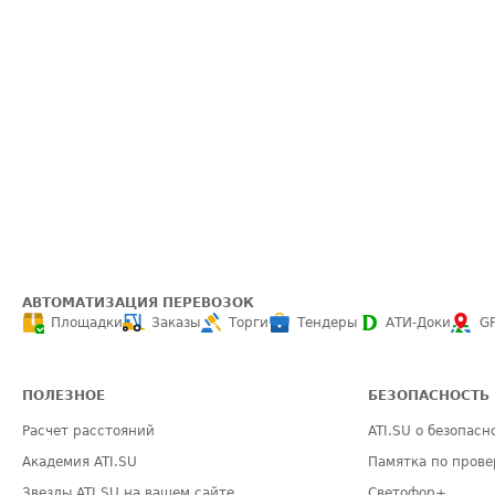
АВТОМАТИЗАЦИЯ ПЕРЕВОЗОК
Площадки
Заказы
Торги
Тендеры
АТИ-Доки
G
ПОЛЕЗНОЕ
БЕЗОПАСНОСТЬ
Расчет расстояний
ATI.SU о безопасн
Академия ATI.SU
Памятка по прове
Звезды ATI.SU на вашем сайте
Светофор+