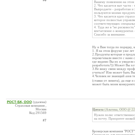
#6
Вашему появлению на этом 
2. Что касается мат части
Выпродаете - разработан и
пользуются моими продукта
3. Что касается идеи страх
которое полностью управляе
соответствующих специальн
4. Туда же в "не рисковость
впечатление о конкурентах 
Спасибо за внимание.
Ну и Вам тогда по порядку,
1. Я на этом форуме уже лет
2.Продукты которые я предла
перекочевали вместе с нами 
где видимо Вы их и увидели в
разработать?)) Может Вы хот
3.Не вижу связи между проф
учиться? Или может быть Вы 
4.Человек не знающий азов т
(ставки от лимита), да еще и
может быть моим конкурентом
РОСТ-БК, ООО
(удалена)
Страховая компания ,
Москва
Цитата
(Альтика, ООО @ 22.
Код:291569
Нужен полис ответственнос
на почту. Приоритет низкой
#7
Брокерская компания "РОСТ"
Специально для грузоперевоз