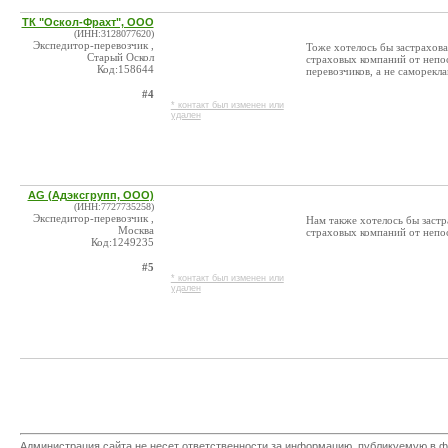
ТК "Оскол-Фрахт", ООО
(ИНН:3128077620)
Экспедитор-перевозчик ,
Тоже хотелось бы застрахова
Старый Оскол
страховых компаний от непос
Код:158644
перевозчиков, а не саморекл
#4
* контакт был изменен или
удален
AG (Адэксгрупп, ООО)
(ИНН:7727735258)
Экспедитор-перевозчик ,
Нам также хотелось бы застр
Москва
страховых компаний от непос
Код:1249235
#5
* контакт был изменен или
удален
Администрация сайта не несет ответственности за информацию, публикуемую в ф