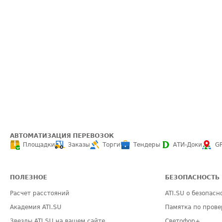
АВТОМАТИЗАЦИЯ ПЕРЕВОЗОК
Площадки
Заказы
Торги
Тендеры
АТИ-Доки
G
ПОЛЕЗНОЕ
БЕЗОПАСНОСТЬ
Расчет расстояний
ATI.SU о безопасн
Академия ATI.SU
Памятка по прове
Звезды ATI.SU на вашем сайте
Светофор+