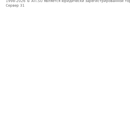
1998-2026
© ATI.SU является юридически зарегистрированной то
Сервер
31