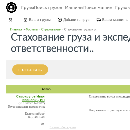
Грузы
Поиск грузов
Машины
Поиск машин
Грузо
Ваши грузы
Добавить груз
Ваши машины
Главная
>
Форумы
>
Страхование
>
Стахование груза и э...
Стахование груза и эксп
ответственности..
ОТВЕТИТЬ
Автор
Самокрутов Иван
Стахование груза и экспеди
Иванович, ИП
(ИНН:665911413567)
Грузовладелец-перевозчик
,
Подскажите страховую ком
Екатеринбург
Код:380548
#1
* контакт был удален