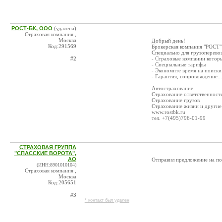
РОСТ-БК, ООО
(удалена)
Страховая компания ,
Москва
Добрый день!
Код:291569
Брокерская компания "РОСТ"
Специально для грузоперевоз
#2
- Страховые компании котор
- Специальные тарифы
- Экономите время на поиски
- Гарантия, сопровождение...
Автострахование
Страхование ответственност
Страхование грузов
Страхование жизни и другие
www.rostbk.ru
тел. +7(495)796-01-99
СТРАХОВАЯ ГРУППА
"СПАССКИЕ ВОРОТА",
АО
Отправил предложение на по
(ИНН:8901010104)
Страховая компания ,
Москва
Код:205651
#3
* контакт был удален