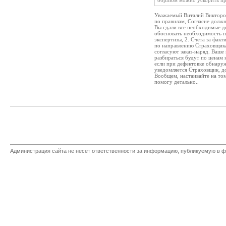
образом можно ускорить п
Уважаемый Виталий Викторо
по правилам, Согласие должн
Вы сдали все необходимые д
обосновать необходимость пр
экспертизы, 2. Счета за фак
по направлению Страховщика 
согласуют заказ-наряд. Ваше
разбираться будут по ценам 
если при дефектовке обнаруж
уведомляется Страховщик, д
Вообщем, настаивайте на том
помогу детально..
Администрация сайта не несет ответственности за информацию, публикуемую в ф