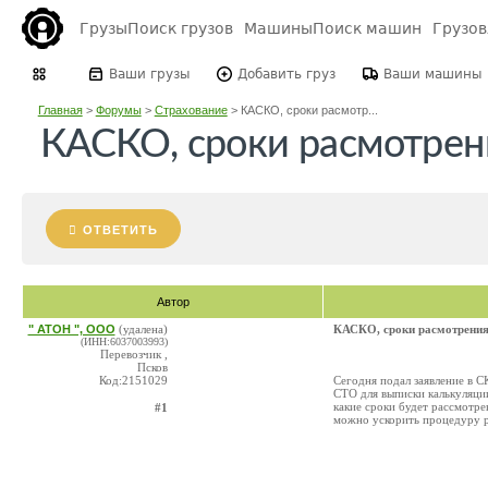
Грузы
Поиск грузов
Машины
Поиск машин
Грузо
Ваши грузы
Добавить груз
Ваши машины
Главная
>
Форумы
>
Страхование
>
КАСКО, сроки расмотр...
КАСКО, сроки расмотрен
ОТВЕТИТЬ
Автор
" АТОН ", ООО
(удалена)
КАСКО, сроки расмотрени
(ИНН:6037003993)
Перевозчик ,
Псков
Код:2151029
Сегодня подал заявление в С
СТО для выписки калькуляции
какие сроки будет рассмотре
#1
можно ускорить процедуру 