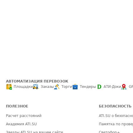
АВТОМАТИЗАЦИЯ ПЕРЕВОЗОК
Площадки
Заказы
Торги
Тендеры
АТИ-Доки
G
ПОЛЕЗНОЕ
БЕЗОПАСНОСТЬ
Расчет расстояний
ATI.SU о безопасн
Академия ATI.SU
Памятка по прове
Звезды ATI.SU на вашем сайте
Светофор+