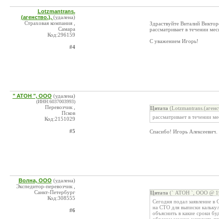
Lotzmantrans.
(агенство.),
(удалена)
Страховая компания ,
Здраствуйте Виталий Виктор
Самара
рассматривает в течении мес
Код:296159
С уважением Игорь!
#4
" АТОН ", ООО
(удалена)
(ИНН:6037003993)
Перевозчик ,
Цитата
(Lotzmantrans.(аген
Псков
рассматривает в течении ме
Код:2151029
#5
Спасибо! Игорь Алексеевич.
Волна, ООО
(удалена)
Экспедитор-перевозчик ,
Санкт-Петербург
Цитата
(` АТОН `, ООО @ 19
Код:308555
Сегодня подал заявление в
на СТО для выписки калькул
#6
объяснить в какие сроки бу