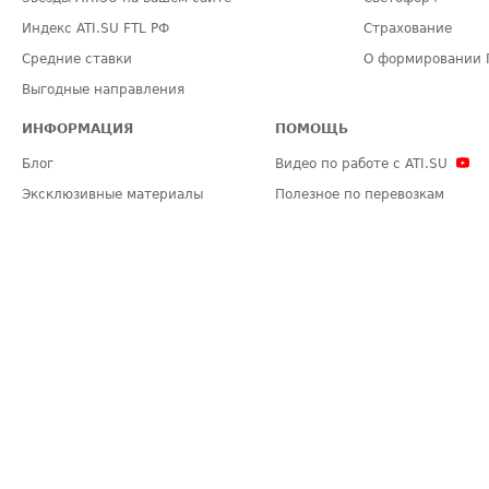
Индекс ATI.SU FTL РФ
Страхование
Средние ставки
О формировании 
Выгодные направления
ИНФОРМАЦИЯ
ПОМОЩЬ
Блог
Видео по работе с ATI.SU
Эксклюзивные материалы
Полезное по перевозкам
Политика конфиденциальности
Часто задаваемые вопросы (FA
Общие положения
Техническая информация
Карта сайта
ЗАДАТЬ ВОПРОС