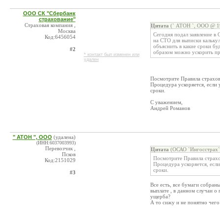
ООО СК "Сбербанк
страхование"
Страховая компания ,
Цитата
(` АТОН `, ООО @ 19
Москва
Сегодня подал заявление в
Код:6456054
на СТО для выписки калькул
объяснить в какие сроки бу
#2
образом можно ускорить п
* контакт был изменен или
удален
Посмотрите Правила страхов
Процедура ускоряется, если 
сроки.
С уважением,
Андрей Романов
" АТОН ", ООО
(удалена)
(ИНН:6037003993)
Перевозчик ,
Цитата
(ОСАО `Ингосстрах` 
Псков
Посмотрите Правила страхо
Код:2151029
Процедура ускоряется, если
сроки.
#3
Все есть, все бумаги собран
выплате , в данном случаи 
ущерба?
А то сижу и не понятно чего