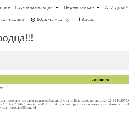
ашин
Грузовладельцам
Перевозчикам
АТИ-Доки
А
Ваши машины
Добавить машину
Заказы
одца!!!
Сообщение
ца!!!
ста, помогите, кто знает водителя Яшурин Дмитрий Владимирович паспорт: 22-99 №2070
У/97, АХ 2518/77, отзовитесь!!! С 11.08. пропал с грузом сам и связь с ним! Может кто из
йста, помогите!!![/quote]