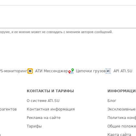
оруме, и ее мнение может не совпадать с мнением авторов сообщений.
PS-мониторинг
АТИ Мессенджер
Цепочки грузов
API ATI.SU
КОНТАКТЫ И ТАРИФЫ
ИНФОРМАЦИ
О системе ATI.SU
Блог
рагентов
Контактная информация
Эксклюзивные
Реклама на сайте
Политика кон
Тарифы
Общие полож
а
Карта сайта