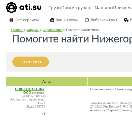
Грузы
Поиск грузов
Машины
Поиск м
Все сервисы
Ваши грузы
Добавить груз
Главная
>
Форумы
>
Страхование
>
Помогите найти Нижег...
Помогите найти Нижегор
ОТВЕТИТЬ
Автор
СОЮЗАВТО-Омск,
Помогите найти Нижегород
ООО
(удалена)
(ИНН:5501107360)
Экспедитор-перевозчик ,
Омск
Уважаемые коллеги! Пожалуй
Код:1343714
27.04.2000г, Вольво У 045 М
называется "Карго-С", пожалу
#1