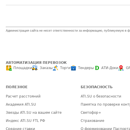
Администрация сайта не несет ответственности за информацию, публикуемую в ф
АВТОМАТИЗАЦИЯ ПЕРЕВОЗОК
Площадки
Заказы
Торги
Тендеры
АТИ-Доки
G
ПОЛЕЗНОЕ
БЕЗОПАСНОСТЬ
Расчет расстояний
ATI.SU о безопасности
Академия ATI.SU
Памятка по проверке конт
Звезды ATI.SU на вашем сайте
Светофор+
Индекс ATI.SU FTL РФ
Страхование
Средние ставки
О формировании Паспорт