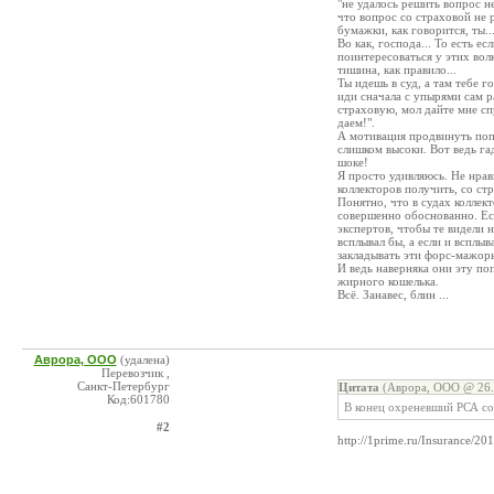
"не удалось решить вопрос н
что вопрос со страховой не р
бумажки, как говорится, ты..
Во как, господа... То есть е
поинтересоваться у этих волк
тишина, как правило...
Ты идешь в суд, а там тебе г
иди сначала с упырями сам ра
страховую, мол дайте мне спр
даем!".
А мотивация продвинуть попр
слишком высоки. Вот ведь га
шоке!
Я просто удивляюсь. Не нрав
коллекторов получить, со стр
Понятно, что в судах коллек
совершенно обоснованно. Есл
экспертов, чтобы те видели 
всплывал бы, а если и всплыв
закладывать эти форс-мажоры
И ведь наверняка они эту по
жирного кошелька.
Всё. Занавес, блин ...
Аврора, ООО
(удалена)
Перевозчик ,
Санкт-Петербург
Цитата
(Аврора, ООО @ 26.
Код:601780
В конец охреневший РСА с
#2
http://1prime.ru/Insurance/2