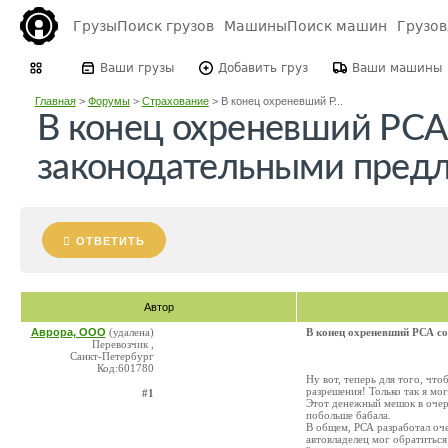
Грузы
Поиск грузов
Машины
Поиск машин
Грузо
Ваши грузы
Добавить груз
Ваши машины
Главная
>
Форумы
>
Страхование
>
В конец охреневший Р...
В конец охреневший РСА
законодательными пред
ОТВЕТИТЬ
Автор
Аврора, ООО
(удалена)
В конец охреневший РСА с
Перевозчик ,
Санкт-Петербург
Код:601780
Ну вот, теперь для того, чт
разрешения! Только так я м
#1
Этот денежный мешок в очере
побольше бабала.
В общем, РСА разработал оч
автовладелец мог обратиться