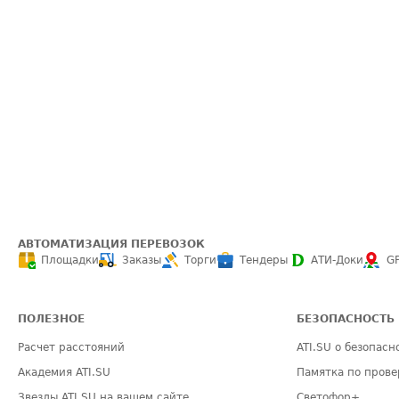
АВТОМАТИЗАЦИЯ ПЕРЕВОЗОК
Площадки
Заказы
Торги
Тендеры
АТИ-Доки
G
ПОЛЕЗНОЕ
БЕЗОПАСНОСТЬ
Расчет расстояний
ATI.SU о безопасн
Академия ATI.SU
Памятка по прове
Звезды ATI.SU на вашем сайте
Светофор+