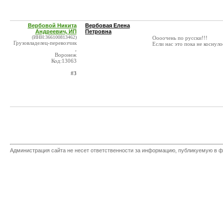
Вербовой Никита
Вербовая Елена
Андреевич, ИП
Петровна
(ИНН:366100813462)
Оооочень по русски!!!
Грузовладелец-перевозчик
Если нас это пока не коснуло
,
Воронеж
Код:13063
#3
Администрация сайта не несет ответственности за информацию, публикуемую в ф