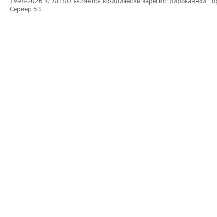
1998-2026
© ATI.SU является юридически зарегистрированной то
Сервер
53