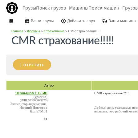
Грузы
Поиск грузов
Машины
Поиск машин
Грузо
Ваши грузы
Добавить груз
Ваши машины
Главная
>
Форумы
>
Страхование
>
CMR страхование!!!!!
CMR страхование!!!!!
ОТВЕТИТЬ
Автор
Чернышов С.В. ИП
CMR страхование!!!!!
(удалена)
(ИНН:523500049775)
Экспедитор-перевозчик ,
Нижний Новгород
Добрый день уважаемые пере
Код:575181
насколько это рабочий механ
#1