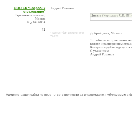
ООО СК "Сбербанк
Андрей Романов
страхование"
Страховая компания ,
Цитата
(Чернышов С.В. ИП 
Москва
Код:6456054
#2
* контакт был изменен или
Добрый день, Михаил.
удален
Это обычное страхование отв
валюте и расширением страх
Конкретизируйте задачу и я
С уважением,
Андрей Романов
Администрация сайта не несет ответственности за информацию, публикуемую в ф