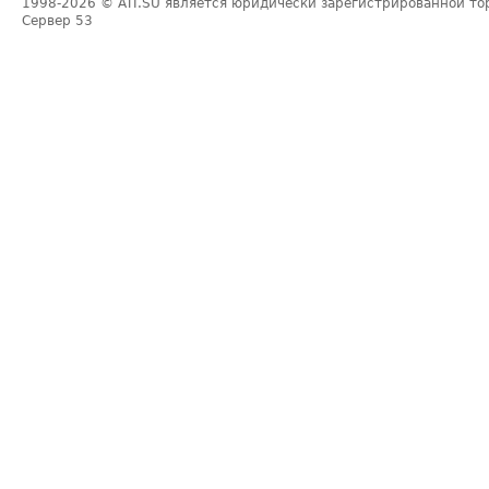
1998-2026
© ATI.SU является юридически зарегистрированной то
Сервер
53