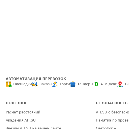
АВТОМАТИЗАЦИЯ ПЕРЕВОЗОК
Площадки
Заказы
Торги
Тендеры
АТИ-Доки
G
ПОЛЕЗНОЕ
БЕЗОПАСНОСТЬ
Расчет расстояний
ATI.SU о безопасн
Академия ATI.SU
Памятка по прове
Звезды ATI.SU на вашем сайте
Светофор+