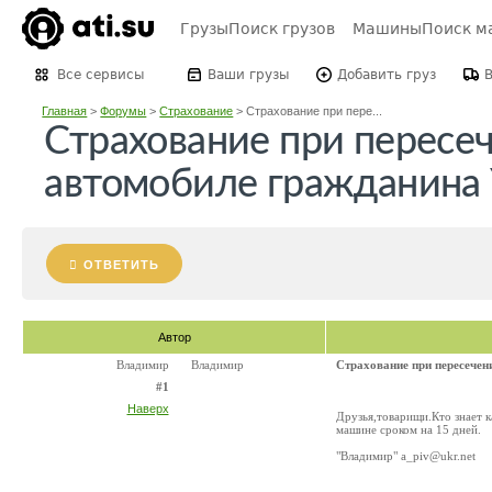
Грузы
Поиск грузов
Машины
Поиск м
Все сервисы
Ваши грузы
Добавить груз
Главная
>
Форумы
>
Страхование
>
Страхование при пере...
Страхование при пересе
автомобиле гражданина 
ОТВЕТИТЬ
Автор
Владимир
Владимир
Страхование при пересечен
#1
Наверх
Друзья,товарищи.Кто знает к
машине сроком на 15 дней.
"Владимир" a_piv@ukr.net