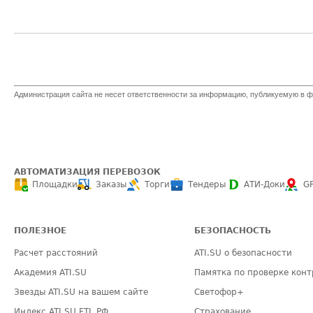
Администрация сайта не несет ответственности за информацию, публикуемую в ф
АВТОМАТИЗАЦИЯ ПЕРЕВОЗОК
Площадки
Заказы
Торги
Тендеры
АТИ-Доки
G
ПОЛЕЗНОЕ
БЕЗОПАСНОСТЬ
Расчет расстояний
ATI.SU о безопасности
Академия ATI.SU
Памятка по проверке конт
Звезды ATI.SU на вашем сайте
Светофор+
Индекс ATI.SU FTL РФ
Страхование