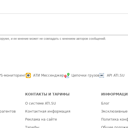
оруме, и ее мнение может не совпадать с мнением авторов сообщений.
PS-мониторинг
АТИ Мессенджер
Цепочки грузов
API ATI.SU
КОНТАКТЫ И ТАРИФЫ
ИНФОРМАЦИ
О системе ATI.SU
Блог
рагентов
Контактная информация
Эксклюзивные
Реклама на сайте
Политика кон
Тарифы
Общие полож