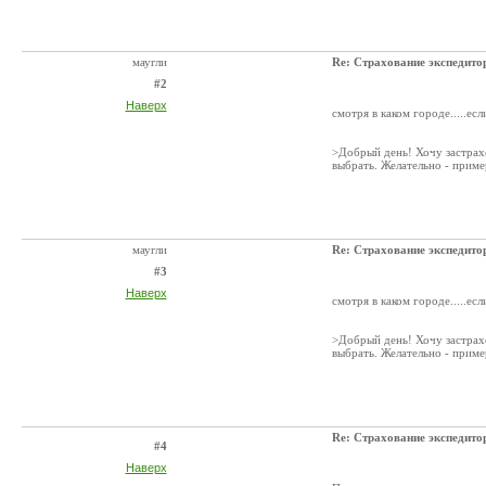
маугли
Re: Страхование экспедито
#2
Наверх
смотря в каком городе.....если
>Добрый день! Хочу застрах
выбрать. Желательно - прим
маугли
Re: Страхование экспедито
#3
Наверх
смотря в каком городе.....если
>Добрый день! Хочу застрах
выбрать. Желательно - прим
Re: Страхование экспедито
#4
Наверх