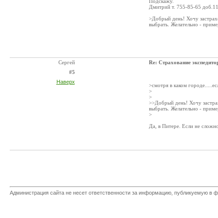
Подскажу.
Дмитрий т. 755-85-65 доб.1
>Добрый день! Хочу застрах
выбрать. Желательно - прим
Сергей
Re: Страхование экспедито
#5
Наверх
>смотря в каком городе.....ес
>
>
>>Добрый день! Хочу застра
выбрать. Желательно - прим
>
Да, в Питере. Если не сложн
Администрация сайта не несет ответственности за информацию, публикуемую в ф