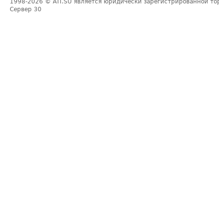
1998-2026
© ATI.SU является юридически зарегистрированной то
Сервер
30