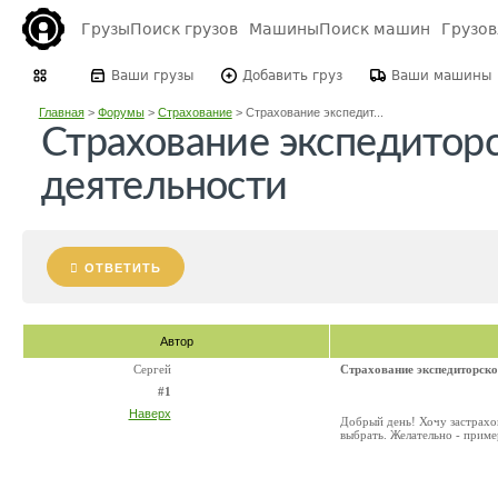
Грузы
Поиск грузов
Машины
Поиск машин
Грузо
Ваши грузы
Добавить груз
Ваши машины
Главная
>
Форумы
>
Страхование
>
Страхование экспедит...
Страхование экспедитор
деятельности
ОТВЕТИТЬ
Автор
Сергей
Страхование экспедиторско
#1
Наверх
Добрый день! Хочу застрахо
выбрать. Желательно - прим