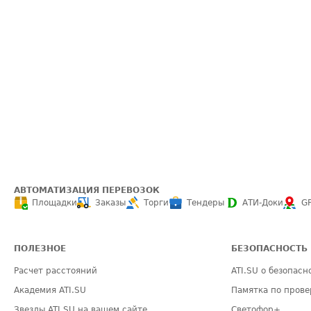
АВТОМАТИЗАЦИЯ ПЕРЕВОЗОК
Площадки
Заказы
Торги
Тендеры
АТИ-Доки
G
ПОЛЕЗНОЕ
БЕЗОПАСНОСТЬ
Расчет расстояний
ATI.SU о безопасн
Академия ATI.SU
Памятка по прове
Звезды ATI.SU на вашем сайте
Светофор+