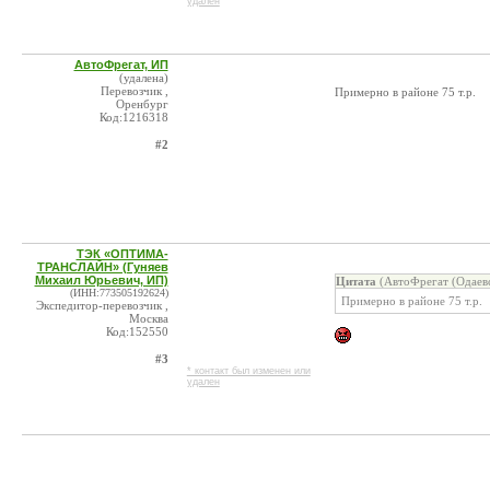
удален
АвтоФрегат, ИП
(удалена)
Перевозчик ,
Примерно в районе 75 т.р.
Оренбург
Код:1216318
#2
ТЭК «ОПТИМА-
ТРАНСЛАЙН» (Гуняев
Михаил Юрьевич, ИП)
Цитата
(АвтоФрегат (Одаевс
(ИНН:773505192624)
Примерно в районе 75 т.р.
Экспедитор-перевозчик ,
Москва
Код:152550
#3
* контакт был изменен или
удален