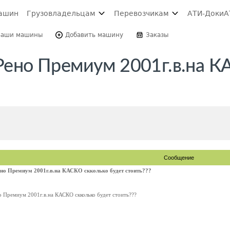
ашин
Грузовладельцам
Перевозчикам
АТИ-Доки
А
Ваши машины
Добавить машину
Заказы
 Рено Премиум 2001г.в.на 
Сообщение
ено Премиум 2001г.в.на КАСКО скколько будет стоить???
о Премиум 2001г.в.на КАСКО скколько будет стоить???