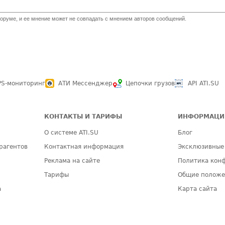
оруме, и ее мнение может не совпадать с мнением авторов сообщений.
PS-мониторинг
АТИ Мессенджер
Цепочки грузов
API ATI.SU
КОНТАКТЫ И ТАРИФЫ
ИНФОРМАЦИ
О системе ATI.SU
Блог
рагентов
Контактная информация
Эксклюзивные
Реклама на сайте
Политика кон
Тарифы
Общие полож
а
Карта сайта