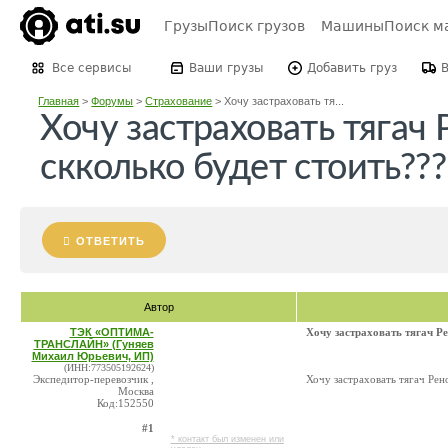
Грузы
Поиск грузов
Машины
Поиск м
Все сервисы
Ваши грузы
Добавить груз
Главная
>
Форумы
>
Страхование
>
Хочу застраховать тя...
Хочу застраховать тягач
скколько будет стоить???
ОТВЕТИТЬ
Автор
ТЭК «ОПТИМА-
Хочу застраховать тягач Р
ТРАНСЛАЙН» (Гуняев
Михаил Юрьевич, ИП)
(ИНН:773505192624)
Экспедитор-перевозчик ,
Хочу застраховать тягач Рен
Москва
Код:152550
#1
* контакт был изменен или