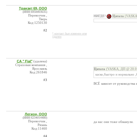
Транзит 69, ООО
(ИНН:6950003635)
Перевозчик ,
НИГДЕ!
Цитата
(VASKA,
Тверь
Код:1250130
#2
* контакт был изменен или
удален
СА " Fial"
(удалена)
Страховая компания ,
Ярославль
Цитата
(VASKA, ДП @ 20.01
Код:261846
каско,быстро и нормально ,
#3
ВСЁ зависит от руководства
Легион, ООО
(ИНН:6234014480)
Перевозчик ,
да нас они тоже обманули.
Рязань
Код:11460
#4