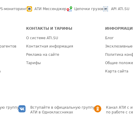
PS-мониторинг
АТИ Мессенджер
Цепочки грузов
API ATI.SU
КОНТАКТЫ И ТАРИФЫ
ИНФОРМАЦИ
О системе ATI.SU
Блог
рагентов
Контактная информация
Эксклюзивные
Реклама на сайте
Политика кон
Тарифы
Общие полож
а
Карта сайта
ую группу
Вступайте в официальную группу
Канал АТИ с 
АТИ в Одноклассниках
по работе с с