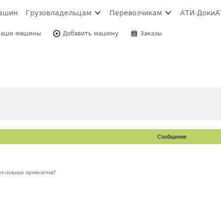
ашин
Грузовладельцам
Перевозчикам
АТИ-Доки
А
Ваши машины
Добавить машину
Заказы
Сообщение
ез сильных проволочек?