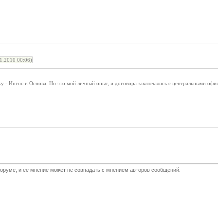
.2010 00:06)
у - Ингос и Основа. Но это мой личный опыт, и договора заключались с центральными офи
оруме, и ее мнение может не совпадать с мнением авторов сообщений.