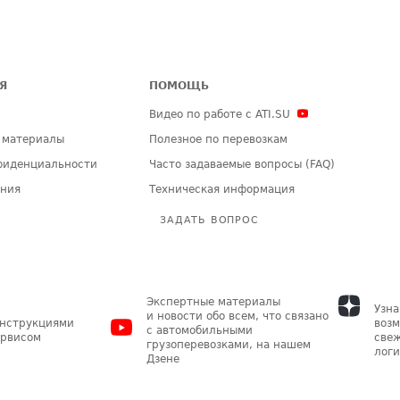
Я
ПОМОЩЬ
Видео по работе с ATI.SU
 материалы
Полезное по перевозкам
фиденциальности
Часто задаваемые вопросы (FAQ)
ения
Техническая информация
ЗАДАТЬ ВОПРОС
Экспертные материалы
Узна
и новости обо всем, что связано
инструкциями
возм
с автомобильными
ервисом
свеж
грузоперевозками, на нашем
логи
Дзене