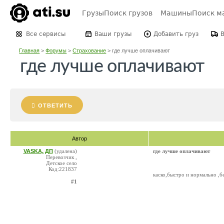
Грузы
Поиск грузов
Машины
Поиск м
Все сервисы
Ваши грузы
Добавить груз
Главная
>
Форумы
>
Страхование
>
где лучше оплачивают
где лучше оплачивают
ОТВЕТИТЬ
Автор
VASKA, ДП
(удалена)
где лучше оплачивают
Перевозчик ,
Детское село
Код:221837
каско,быстро и нормально ,б
#1