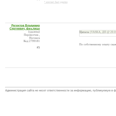
* контакт был удален
Регентов Владимир
Сергеевич, физ.лицо
(удалена)
Цитата
(VASKA, ДП @ 20.01
Перевозчик ,
Ногинск
Код:2799181
По собственному опыту скаж
#5
Администрация сайта не несет ответственности за информацию, публикуемую в ф