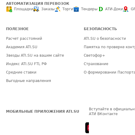
АВТОМАТИЗАЦИЯ ПЕРЕВОЗОК
Площадки
Заказы
Торги
Тендеры
АТИ-Доки
G
ПОЛЕЗНОЕ
БЕЗОПАСНОСТЬ
Расчет расстояний
ATI.SU о безопасности
Академия ATI.SU
Памятка по проверке конт
Звезды ATI.SU на вашем сайте
Светофор+
Индекс ATI.SU FTL РФ
Страхование
Средние ставки
О формировании Паспорт
Выгодные направления
Вступайте в официальн
МОБИЛЬНЫЕ ПРИЛОЖЕНИЯ ATI.SU
АТИ ВКонтакте