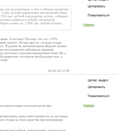
Цитировать
рны для экспедиторов, у них и объемы перевозок
и 1 млн. рублей перевозчику автомобилей (было
Пожаловаться
 914 тыс. рублей (экспедитор, кстати, сибиряк),
 миллион девятьсот рублей- экспедитор
 общую сумму ок. 2 900 тыс. рублей (оплата
Наверх
больше. А почему? Потому что это с 95%
шие деньги. Логика проста: сегодня отдам
чего. Я думаю на автомобильном форуме нужно
вых неоднократно наблюдали практику
гих регионах ситуация кардинально иная. Ну а
в большинстве случаев не необходимостью, а
ублей.
02.02.10 12:36
Цитир. выдел.
Цитировать
Пожаловаться
Наверх
в перевозчиков (экспедиторов) при
астраховать свою ответственность по договору
ать только на свои средства при возмещении
мущества (гибель, повреждение, утрата груза