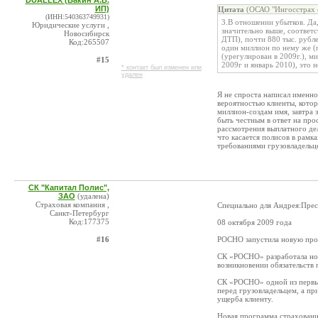
DUALLEX (Бакин А.В.
ИП)
Цитата
(ОСАО "Ингосстрах 
(ИНН:540363749931)
3.В отношении убытков. Да,
Юридические услуги ,
значительно выше, соответс
Новосибирск
ДТП), почти 880 тыс. рубле
Код:265507
один миллион по нему же (п
(урегулирован в 2009г.), м
#15
2009г и январь 2010), это не
* контакт был изменен или
удален
Я не спроста написал именн
вероятностью клиенты, котор
миллион-создам имя, завтра
быть честным в ответ на пр
рассмотрения выплатного дел
что касается полисов в рамк
требованиями грузовладельце
СК "Капитал Полис",
ЗАО
(удалена)
Страховая компания ,
Специально для Андрея:Прес
Санкт-Петербург
Код:177375
08 октября 2009 года
#16
РОСНО запустила новую про
СК «РОСНО» разработала нов
возникновении обязательств 
СК «РОСНО» одной из первых
перед грузовладельцем, а пр
ущерба клиенту.
Новая программа страховани