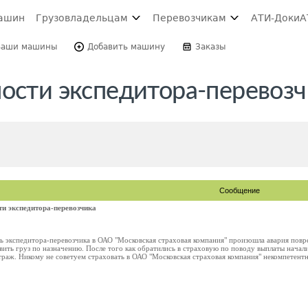
ашин
Грузовладельцам
Перевозчикам
АТИ-Доки
А
Ваши машины
Добавить машину
Заказы
ности экспедитора-перевоз
Сообщение
ти экспедитора-перевозчика
ь экспедитора-перевозчика в ОАО "Московская страховая компания" произошла авария повр
ть груз по назначению. После того как обратились в страховую по поводу выплаты начали
траж. Никому не советуем страховать в ОАО "Московская страховая компания" некомпетент