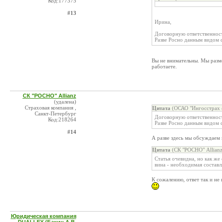
Код:177375
#13
Ирина,
Договорную ответственност
Разве Росно данным видом с
Вы не внимательны. Мы разм
работаете.
СК "РОСНО" Allianz
(удалена)
Страховая компания ,
Цитата
(ОСАО "Ингосстрах 
Санкт-Петербург
Договорную ответственност
Код:218264
Разве Росно данным видом с
#14
А разве здесь мы обсуждаем 
Цитата
(СК "РОСНО" Allianz
Статья очевидна, но как же
вина - необходимая составл
К сожалению, ответ так и не
Юридическая компания