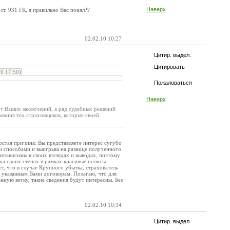
Наверх
ст. 931 ГК, я правильно Вас понял??
02.02.10 10:27
Цитир. выдел.
Цитировать
0 17:50)
Пожаловаться
Наверх
 от Ваших заключений, а ряд судебных решений
вания тех страховщиков, которые своей
остая причина: Вы представляете интерес сугубо
ми способами и выигрыш на разнице полученного
независимы в своих взглядах и выводах, поэтому
на своих стенах в рамках красивые полисы
, что в случае Крупного убытка, страхователь
о указанным Вами договорам. Полагаю, что для
ную ветку, такие сведения будут интересны. Без
02.02.10 10:34
Цитир. выдел.