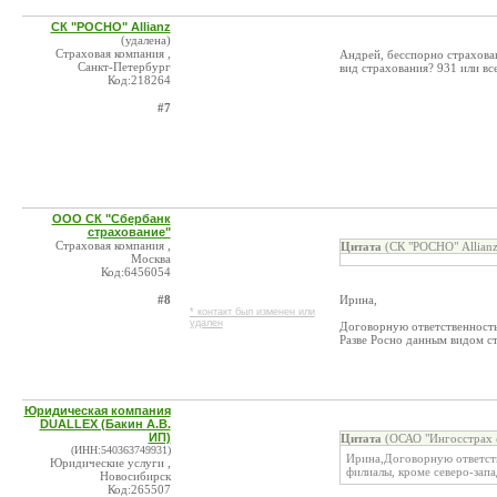
СК "РОСНО" Allianz
(удалена)
Страховая компания ,
Андрей, бесспорно страхован
Санкт-Петербург
вид страхования? 931 или вс
Код:218264
#7
ООО СК "Сбербанк
страхование"
Страховая компания ,
Цитата
(СК "РОСНО" Allianz
Москва
Код:6456054
#8
Ирина,
* контакт был изменен или
удален
Договорную ответственность
Разве Росно данным видом ст
Юридическая компания
DUALLEX (Бакин А.В.
ИП)
Цитата
(ОСАО "Ингосстрах 
(ИНН:540363749931)
Ирина,Договорную ответстве
Юридические услуги ,
филиалы, кроме северо-запа
Новосибирск
Код:265507