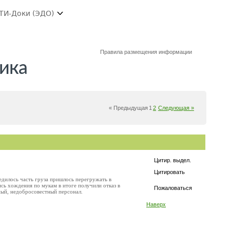
ТИ-Доки (ЭДО)
Правила размещения информации
чика
« Предыдущая
1
2
Следующая »
Цитир. выдел.
Цитировать
едилось часть груза пришлось перегружать в
сь хождения по мукам в итоге получили отказ в
Пожаловаться
ный, недобросовестный персонал.
Наверх