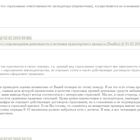
 что страхование ответственности экспедитора (перевозчика), осуществляется на основании 
@ 02.02.2010 09:08)
го сопровождения деятельности участников транспортного процесса (Duallex) @ 01.02.201
 так однозначен в своих оценках, т.к. данный вид страхования существует вне зависимости
 с нарушением законодательства, не отрицает сотен и тысяч действующих договоров страхо
ументы оформляют правильно.
и приводить оценки независимо от Вашей позиции по этому поводу. И на это есть очень пр
, главная цель которой-привлечение в качестве страховых премий денежных средств любы
 ваши выводы будут всегда соотноситься с интересами страховой. Мы же, в свою очередь, 
ростом сравнении правовых ситуаций. Целая армия перевозчиков и экспедиторов, имеющая 
цифры не отрицает действующих договоров страхования, но к сожалению и не подтверждает
отказ в страховой выплате. Если Вы готовы, то сошлитесь на конкретные примеры выплат п
умму порядка 8-10 миллионов должно набраться хоть с десяток. И нам, и все читающим дан
пытством.
@ 02.02.2010 10:21)