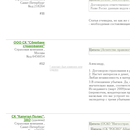
Санкт-Петербург
Договорную ответственност
Код:218264
Разве Росно данным видом с
#11
Статья очевидна, но как же 
- необходимая составляющая 
ООО СК "Сбербанк
страхование"
Страховая компания ,
Цитата
(Агентство правовог
Москва
Код:6456054
#12
Александр,
* контакт был изменен или
удален
1. Договоров страхования в 
2. Насчет интересов и денег
Любая независимость в матер
3.В отношении убытков. Да, 
значительно выше, соответст
Из недавнего (март 2009)пла
(перевозчик, кондитерская п
насколько это вас устроит п
экспедитор с тремя убытками 
СК "Капитал Полис",
ЗАО
(удалена)
Страховая компания ,
Цитата
(ОСАО "Ингосстрах 
Санкт-Петербург
Цитата
(СК "РОСНО" Allian