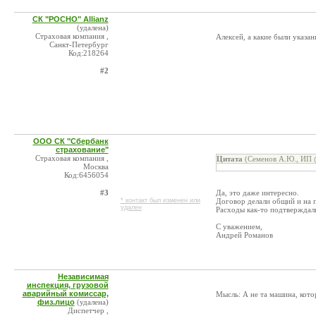
СК "РОСНО" Allianz
(удалена)
Страховая компания ,
Алексей, а какие были указан
Санкт-Петербург
Код:218264
#2
ООО СК "Сбербанк
страхование"
Страховая компания ,
Цитата
(Семенов А.Ю., ИП @
Москва
Код:6456054
#3
Да, это даже интересно.
* контакт был изменен или
Договор делали общий и на п
удален
Расходы как-то подтверждал
С уважением,
Андрей Романов
Независимая
инспекция, грузовой
аварийный комиссар,
Мысль: А не та машина, котор
физ.лицо
(удалена)
Диспетчер ,