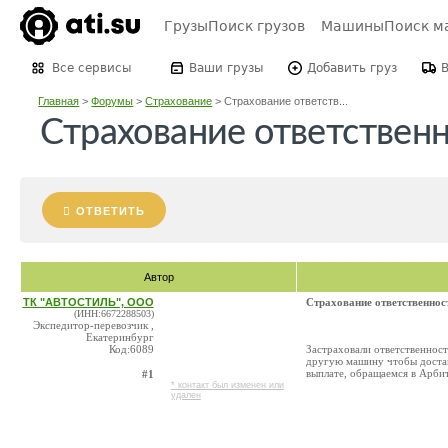
Грузы
Поиск грузов
Машины
Поиск м
Все сервисы
Ваши грузы
Добавить груз
Главная
>
Форумы
>
Страхование
>
Страхование ответств...
Страхование ответствен
ОТВЕТИТЬ
Автор
ТК "АВТОСТИЛЬ", ООО
Страхование ответственнос
(ИНН:6672288503)
Экспедитор-перевозчик ,
Екатеринбург
Код:6089
Застраховали ответственност
другую машину чтобы достави
выплате, обращаемся в Арби
#1
* контакт был изменен или
удален