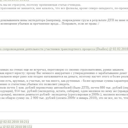
ь мы не страхуем, поэтому применяемая статья очевидна.
трахования не заниается, мне казалось, что все филиалы, кроме северо-западного, по-прежн
с доказыванием вины экспедитора (например, повреждение груза в результате ДТП по вине п
возмещения убытков за причинение вреда... Поправьте, если не права :/
о сопровождения деятельности участников транспортного процесса (Duallex) @ 02.02.2010
рамках на стенах еще не встречал, переговорю со своими страхователями, рамки закажем.
, как юрист юристу: прошу Вас немного аккуратнее с утверждениями о зарабатывании денег
иальном мире рано или поздно наталкивается на деньги, поэтому насчет этого я более реал
они есть, крупных, к счастью, не так много, как рутинных - более крупные суммы характер
венно и статистика убытков это позволяет увидеть.
тили почти 1 млн. рублей перевозчику автомобилей (было ДТП), почти 880 тыс. рублей (пер
родукция), 914 тыс. рублей (экспедитор, кстати, сибиряк), один миллион по нему же (правд
о срокам), миллион девятьсот рублей- экспедитор (урегулирован в 2009г.), миллион восемьсо
на общую сумму ок. 2 900 тыс. рублей (оплата 2009г и январь 2010), это не все, но то, что
@ 02.02.2010 10:21)
z @ 02.02.2010 09:15)