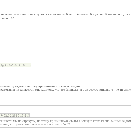
ие ответственности экспедитора имеет место быть... Хотелось бы узнать Ваше мнение, на 
е-таки 932?
 @ 02.02.2010 09:15)
 мы не страхуем, поэтому применяемая статья очевидна.
рахования не заниается, мне казалось, что все филиалы, кроме северо-западного, по-прежне
@ 02.02.2010 13:21)
нность мы не страхуем, поэтому применяемая статья очевидна.Разве Росно данным видом ст
дного, по-прежнему с ответственностью на "ты"?