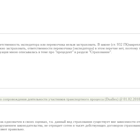
тственность экспедитора или перевозчика нельзя застраховать. В законе (ст. 932 ГК)закр
но застраховать, ответственности перевозчика (экспедитора) в этом перечне нет, поэтому 
ация мною описывалась в теме про "прецедент" в разделе "Страхование".
о сопровождения деятельности участников транспортного процесса (Duallex) @ 01.02.2010
так однозначен в своих оценках, т.к. данный вид страхования существует вне зависимости 
арушением законодательства, не отрицает сотен и тысяч действующих договоров страховани
ляют правильно.