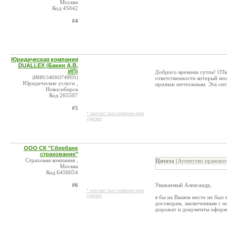
Москва
Код:45042
#4
Юридическая компания
DUALLEX (Бакин А.В.
ИП)
Доброго времени суток! ОТве
(ИНН:540363749931)
ответственности который мож
Юридические услуги ,
признан ничтожным. Эта ситу
Новосибирск
Код:265507
#5
* контакт был изменен или
удален
ООО СК "Сбербанк
страхование"
Страховая компания ,
Цитата
(Агентство правовог
Москва
Код:6456054
#6
Уважаемый Александр,
* контакт был изменен или
удален
я бы на Вашем месте не был 
договорам, заключенным с н
дорожат и документы оформ