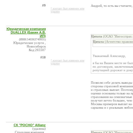
#9
Андрей, то есть вы считаете,
* контакт был изменен или
удален
Юридическая компания
DUALLEX (Бакин А.В.
ИП)
Цитата
(ОСАО "Ингосстрах 
(ИНН:540363749931)
Цитата
(Агентство правово
Юридические услуги ,
Новосибирск
Код:265507
Уважаемый Александр,
#10
* контакт был изменен или
я бы на Вашем месте не был
удален
по договорам, заключенным
репутацией дорожат и док
Позволю себе делать выводы 
стороны страховой компании
и страховых выплат. Поэтому
оценки основаны только на п
страхования на семизначные 
получит нечто большее, чем 
Москвы примеров выплат на с
сарказма и с реальным любо
СК "РОСНО" Allianz
(удалена)
Страховая компания ,
Цитата
(ОСАО "Ингосстрах 