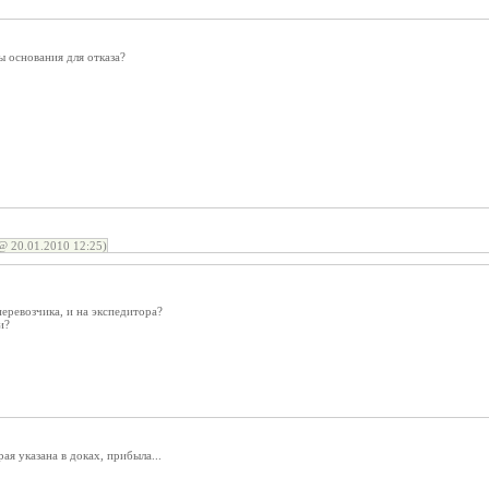
ы основания для отказа?
 20.01.2010 12:25)
еревозчика, и на экспедитора?
и?
ая указана в доках, прибыла...