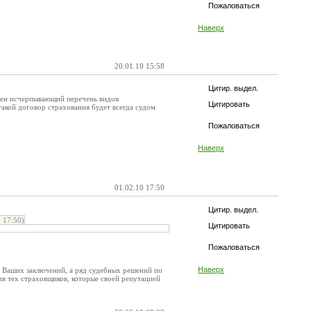
Пожаловаться
Наверх
20.01.10 15:58
Цитир. выдел.
еплен исчерпывающий перечень видов
Цитировать
такой договор страхования будет всегда судом
Пожаловаться
Наверх
01.02.10 17:50
Цитир. выдел.
 17:50)
Цитировать
Пожаловаться
Наверх
от Ваших заключений, а ряд судебных решений по
я тех страховщиков, которые своей репутацией