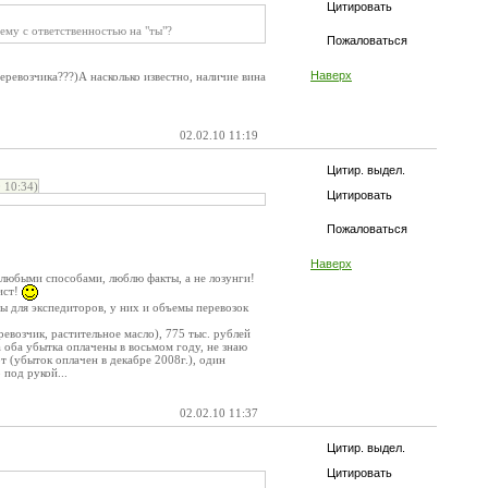
Цитировать
ему с ответственностью на "ты"?
Пожаловаться
Наверх
еревозчика???)А насколько известно, наличие вина
02.02.10 11:19
Цитир. выдел.
 10:34)
Цитировать
Пожаловаться
Наверх
 любыми способами, люблю факты, а не лозунги!
ист!
ны для экспедиторов, у них и объемы перевозок
евозчик, растительное масло), 775 тыс. рублей
а оба убытка оплачены в восьмом году, не знаю
т (убыток оплачен в декабре 2008г.), один
 под рукой...
02.02.10 11:37
Цитир. выдел.
Цитировать