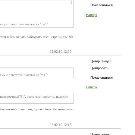
Пожаловаться
Наверх
ему с ответственностью на "ты"?
ем и Вам начать соблюдать закон страны, где Вы
02.02.10 12:00
Цитир. выдел.
Цитировать
ему с ответственностью на "ты"?
Пожаловаться
Наверх
перевозчика???)А насколько известно, наличие
 обоснование... многим, думаю, было бы интересно
02.02.10 12:15
Цитир. выдел.