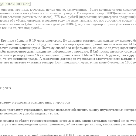
@ 02.02.2010 14:37)
 они есть, крупных, к счастью, не так много, как рутинных - более крупные суммы характе
твенно и статистика убытков это позволяет увидеть. Из недавнего (март 2009)платили почт
й (перевозчик, растительное масло), 775 тыс. рублей (перевозчик, кондитерская продукция),
равда оба убытка оплачены в восьмом году, не знаю насколько это вас устроит по срокам),
иллион восемьсот (убыток оплачен в декабре 2008г.), один экспедитор с тремя убытками на
 все, но то, что под рукой...
о Крупные убытки и 8-10 миллионов сразу. Ну заплатили миллион или меньше, ну немного 
ые приносили, приносят и будут приносить в виде страховых премий аналогичные или бОль
 засчет имени компенсируем. Поэтому спасибо за информацию, но она не подтверждает ни
осьбы перевозчиков дать правдивую информацию о продукте. В Сибирских филиалах страхо
а: какой размер убытка? А сколько денег принес клиент? Мало? Отказ. Не думаю, что в дру
ах, то это истинная правда. А заключение договоров страхования ответственности вызвано 
в: нет полиса-нет участия в тендере. Вот и покупают перевозчики такие бумажки за 1000 р
с-релиз
грамму страхования транспортных операторов
ую программу страхования, которая позволяет обеспечить защиту имущественных интересо
по возмещению ущерба владельцу груза.
 решила проблему грузоперевозчиков, которые в силу законодательных причин1 не могут з
и утрате или повреждении груза, произошедшей по вине третьих лиц, вынуждены рассчитыв
я транспортных компаний, разработанная РОСНО, предусматривает страхование груза как и