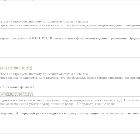
ь мы не страхуем, поэтому применяемая статья очевидна.
трахования не заниается, мне казалось, что все филиалы, кроме северо-западного, по-прежн
ещали пресс-релиз РОСНО. РОСНО не занимается фиктивными видами страхования. Предлага
@ 02.02.2010 10:21)
ь мы не страхуем, поэтому применяемая статья очевидна.
трахования не заниается, мне казалось, что все филиалы, кроме северо-западного, по-прежн
кто из какого филиала?
 @ 02.02.2010 11:19)
 с доказыванием вины экспедитора (например, повреждение груза в результате ДТП по вине 
яющая возмещения убытков за причинение вреда... Поправьте, если не права
 получен... В очередной раз все сводится к вопросу о конкуренции, хотя хотелось правовое