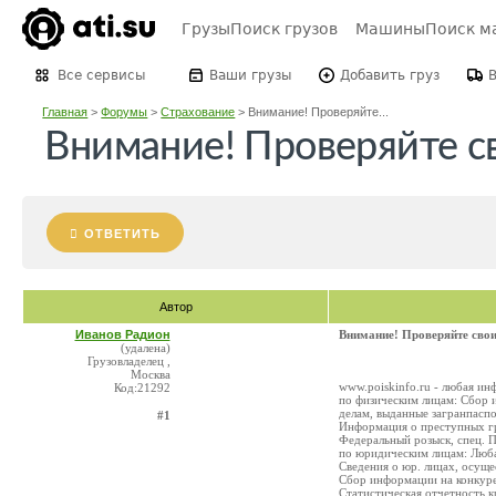
Грузы
Поиск грузов
Машины
Поиск м
Все сервисы
Ваши грузы
Добавить груз
Главная
>
Форумы
>
Страхование
>
Внимание! Проверяйте...
Внимание! Проверяйте с
ОТВЕТИТЬ
Автор
Иванов Радион
Внимание! Проверяйте свои
(удалена)
Грузовладелец ,
Москва
www.poiskinfo.ru - любая и
Код:21292
по физическим лицам: Сбор 
делам, выданные загранпасп
#1
Информация о преступных гр
Федеральный розыск, спец. 
по юридическим лицам: Люба
Сведения о юр. лицах, осущ
Сбор информации на конкур
Статистическая отчетность 