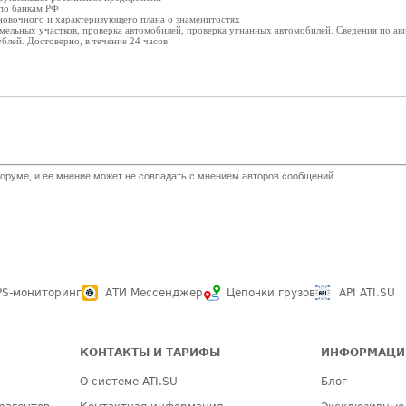
по банкам РФ
овочного и характеризующего плана о знаменитостях
мельных участков, проверка автомобилей, проверка угнанных автомобилей. Сведения по ави
блей. Достоверно, в течение 24 часов
оруме, и ее мнение может не совпадать с мнением авторов сообщений.
PS-мониторинг
АТИ Мессенджер
Цепочки грузов
API ATI.SU
КОНТАКТЫ И ТАРИФЫ
ИНФОРМАЦИ
О системе ATI.SU
Блог