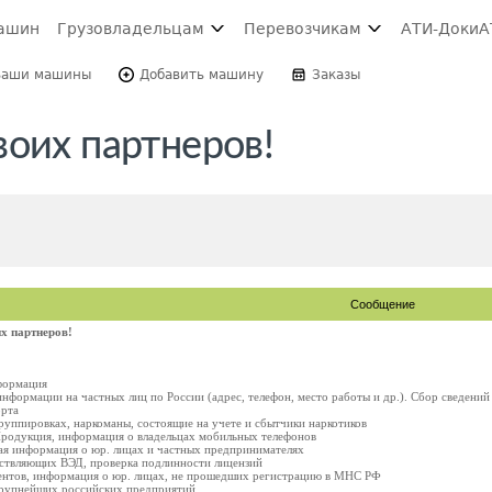
ашин
Грузовладельцам
Перевозчикам
АТИ-Доки
А
Ваши машины
Добавить машину
Заказы
воих партнеров!
Сообщение
х партнеров!
нформация
информации на частных лиц по России (адрес, телефон, место работы и др.). Сбор сведен
орта
уппировках, наркоманы, состоящие на учете и сбытчики наркотиков
Продукция, информация о владельцах мобильных телефонов
я информация о юр. лицах и частных предпринимателях
ествляющих ВЭД, проверка подлинности лицензий
ентов, информация о юр. лицах, не прошедших регистрацию в МНС РФ
крупнейших российских предприятий