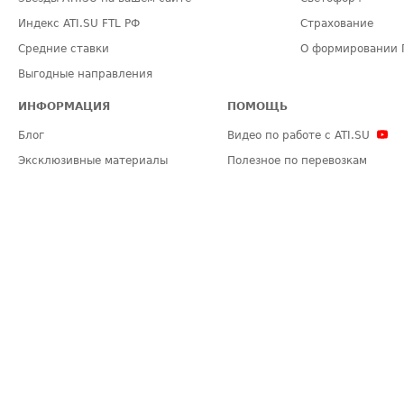
Индекс ATI.SU FTL РФ
Страхование
Средние ставки
О формировании 
Выгодные направления
ИНФОРМАЦИЯ
ПОМОЩЬ
Блог
Видео по работе с ATI.SU
Эксклюзивные материалы
Полезное по перевозкам
Политика конфиденциальности
Часто задаваемые вопросы (FA
Общие положения
Техническая информация
Карта сайта
ЗАДАТЬ ВОПРОС