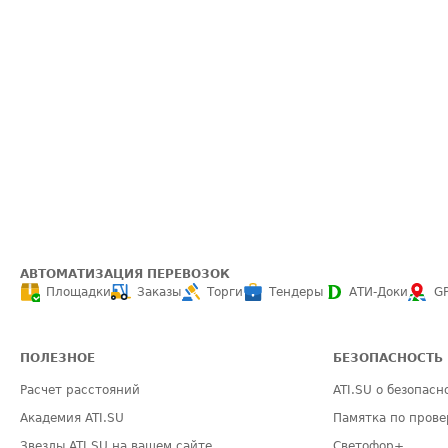
АВТОМАТИЗАЦИЯ ПЕРЕВОЗОК
Площадки
Заказы
Торги
Тендеры
АТИ-Доки
G
ПОЛЕЗНОЕ
БЕЗОПАСНОСТЬ
Расчет расстояний
ATI.SU о безопасн
Академия ATI.SU
Памятка по прове
Звезды ATI.SU на вашем сайте
Светофор+