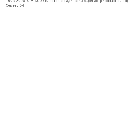
1998-2026
© ATI.SU является юридически зарегистрированной то
Сервер
54