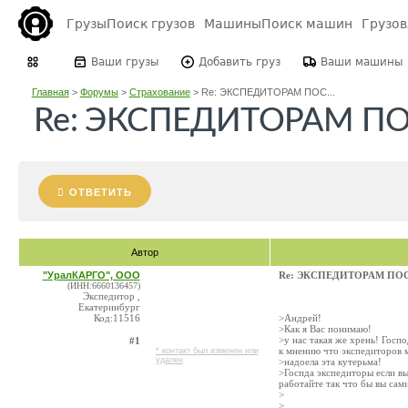
Грузы
Поиск грузов
Машины
Поиск машин
Грузо
Ваши грузы
Добавить груз
Ваши машины
Главная
>
Форумы
>
Страхование
>
Re: ЭКСПЕДИТОРАМ ПОС...
Re: ЭКСПЕДИТОРАМ П
ОТВЕТИТЬ
Автор
"УралКАРГО", ООО
Re: ЭКСПЕДИТОРАМ ПО
(ИНН:6660136457)
Экспедитор ,
Екатеринбург
Код:11516
>Андрей!
>Как я Вас понимаю!
>у нас такая же хрень! Гос
#1
к мнению что экспедиторов 
* контакт был изменен или
удален
>надоела эта кутерьма!
>Госпда экспедиторы если вы
работайте так что бы вы сам
>
>