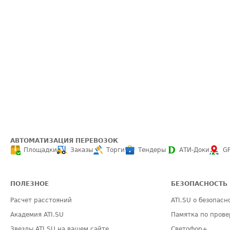
АВТОМАТИЗАЦИЯ ПЕРЕВОЗОК
Площадки
Заказы
Торги
Тендеры
АТИ-Доки
G
ПОЛЕЗНОЕ
БЕЗОПАСНОСТЬ
Расчет расстояний
ATI.SU о безопасн
Академия ATI.SU
Памятка по прове
Звезды ATI.SU на вашем сайте
Светофор+