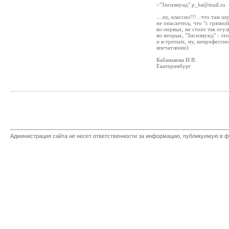
>"Зигизмунд" p_ha@mail.ru
....ну, классно!!!...что там ц
не опасаетесь, что "с грязно
во-первых, не стоит так огул
во-вторых, "Зигизмунд" - эт
и в-третьих, ну, непрофессио
впечатление)
Кабанькова И.В.
Екатеринбург
Администрация сайта не несет ответственности за информацию, публикуемую в ф