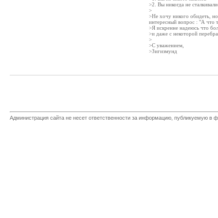
>2. Вы никогда не сталкивал
>
>Не хочу никого обидеть, но
интересный вопрос : "А что 
>Я искренне надеюсь что бол
>и даже с некоторой перебра
>
>С уважением,
>Зигизмунд
Администрация сайта не несет ответственности за информацию, публикуемую в ф