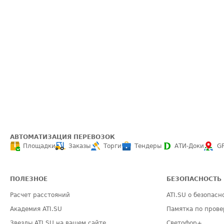
АВТОМАТИЗАЦИЯ ПЕРЕВОЗОК
Площадки
Заказы
Торги
Тендеры
АТИ-Доки
G
ПОЛЕЗНОЕ
БЕЗОПАСНОСТЬ
Расчет расстояний
ATI.SU о безопасн
Академия ATI.SU
Памятка по прове
Звезды ATI.SU на вашем сайте
Светофор+