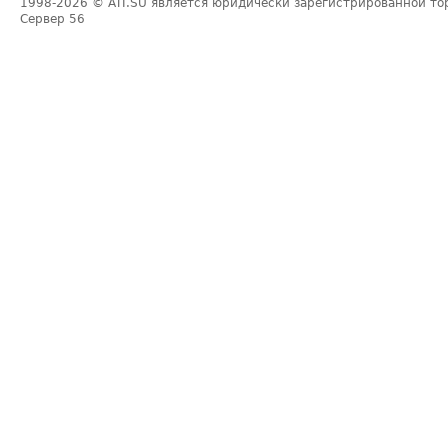
1998-2026
© ATI.SU является юридически зарегистрированной то
Сервер
56