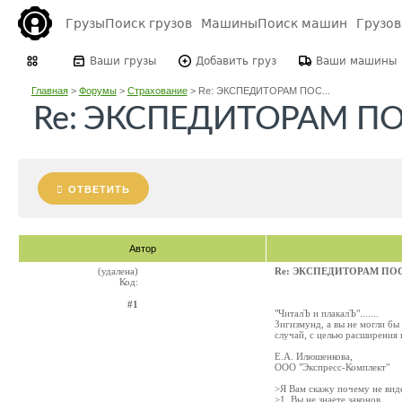
Грузы
Поиск грузов
Машины
Поиск машин
Грузо
Ваши грузы
Добавить груз
Ваши машины
Главная
>
Форумы
>
Страхование
>
Re: ЭКСПЕДИТОРАМ ПОС...
Re: ЭКСПЕДИТОРАМ П
ОТВЕТИТЬ
Автор
(удалена)
Re: ЭКСПЕДИТОРАМ ПО
Код:
#1
"ЧиталЪ и плакалЪ".......
Зигизмунд, а вы не могли бы
случай, с целью расширения 
Е.А. Илюшенкова,
ООО "Экспресс-Комплект"
>Я Вам скажу почему не виде
>1. Вы не знаете законов