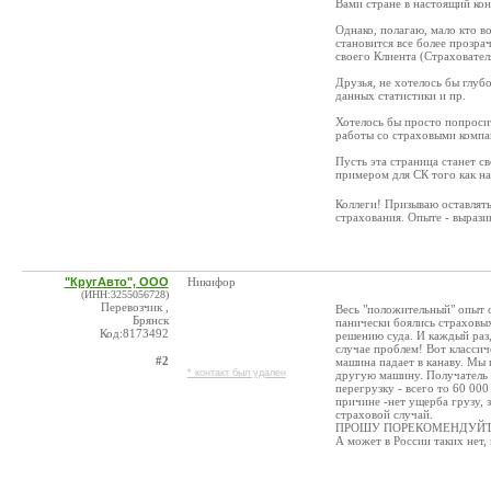
Вами стране в настоящий ко
Однако, полагаю, мало кто в
становится все более прозра
своего Клиента (Страховател
Друзья, не хотелось бы глуб
данных статистики и пр.
Хотелось бы просто попро
работы со страховыми компа
Пусть эта страница станет с
примером для СК того как н
Коллеги! Призываю оставл
страхования. Опыте - выраз
"КругАвто", ООО
Никифор
(ИНН:3255056728)
Перевозчик ,
Весь "положительный" опыт 
Брянск
панически боялись страховых
Код:8173492
решению суда. И каждый раз,
случае проблем! Вот класси
#2
машина падает в канаву. Мы
* контакт был удален
другую машину. Получатель г
перегрузку - всего то 60 00
причине -нет ущерба грузу, 
страховой случай.
ПРОШУ ПОРЕКОМЕНДУЙТЕ 
А может в России таких нет, 