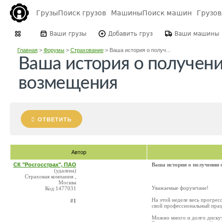
Грузы
Поиск грузов
Машины
Поиск машин
Грузо
Ваши грузы
Добавить груз
Ваши машины
Главная
>
Форумы
>
Страхование
>
Ваша история о получ...
Ваша история о получени
возмещения
ОТВЕТИТЬ
Автор
СК "Росгосстрах", ПАО
Ваша история о получении 
(удалена)
Страховая компания ,
Москва
Уважаемые форумчане!
Код:1477031
На этой неделе весь прогре
#1
свой профессиональный праз
Можно много и долго дискути