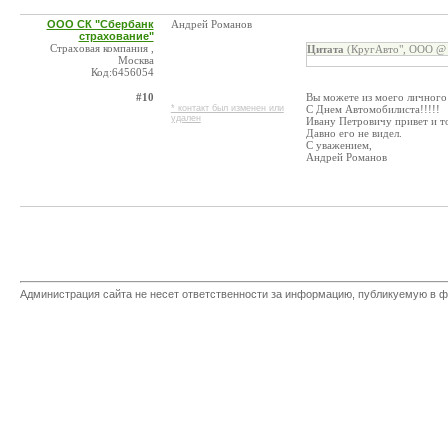
ООО СК "Сбербанк
Андрей Романов
страхование"
Страховая компания ,
Цитата
(КругАвто", ООО @ 
Москва
Код:6456054
#10
Вы можете из моего личного 
* контакт был изменен или
С Днем Автомобилиста!!!!!
удален
Ивану Петровичу привет и т
Давно его не видел.
С уважением,
Андрей Романов
Администрация сайта не несет ответственности за информацию, публикуемую в ф