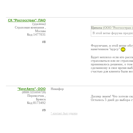
СК "Росгосстрах", ПАО
(удалена)
Страховая компания ,
Цитата
(ООО "Росгосстрах @
Москва
В этой ветке форума предп
Код:1477031
#8
Форумчане, в этой ветке об
намеченном "курсу"
Будет неплохо если кто расс
страховаться или не страхов
принималось решение, о том 
сделанному в свое время выб
счастью для клиента были во
"КругАвто", ООО
Никифор
(ИНН:3255056728)
Перевозчик ,
Диллер знаем! Что хотели ск
Брянск
Осталось 5 дней до выбора с
Код:8173492
#9
* контакт был удален