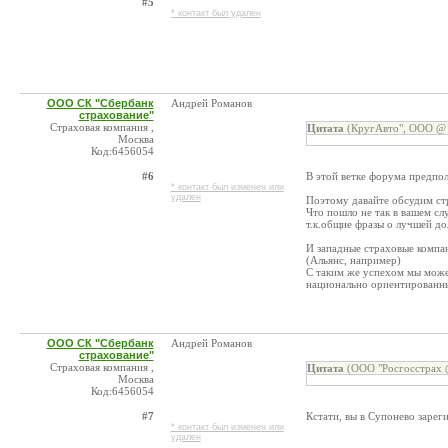
#5
* контакт был удален
ООО СК "Сбербанк
Андрей Романов
страхование"
Страховая компания ,
Цитата
(КругАвто", ООО @ 
Москва
Код:6456054
#6
В этой ветке форума предпо
* контакт был изменен или
удален
Поэтому давайте обсудим ст
Что пошло не так в вашем сл
т.к.общие фразы о лучшей до
И западные страховые компан
(Альянс, например)
С таким же успехом мы може
национально ориентированны
ООО СК "Сбербанк
Андрей Романов
страхование"
Страховая компания ,
Цитата
(ООО "Росгосстрах @
Москва
Код:6456054
#7
Кстати, вы в Супонево зарег
* контакт был изменен или
удален