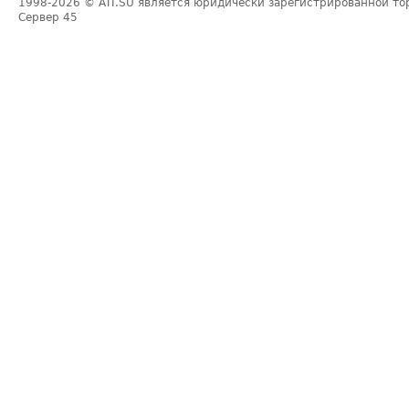
1998-2026
© ATI.SU является юридически зарегистрированной то
Сервер
45