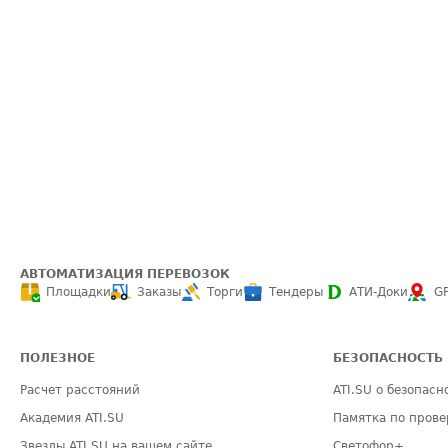
АВТОМАТИЗАЦИЯ ПЕРЕВОЗОК
Площадки
Заказы
Торги
Тендеры
АТИ-Доки
G
ПОЛЕЗНОЕ
БЕЗОПАСНОСТЬ
Расчет расстояний
ATI.SU о безопасн
Академия ATI.SU
Памятка по прове
Звезды ATI.SU на вашем сайте
Светофор+