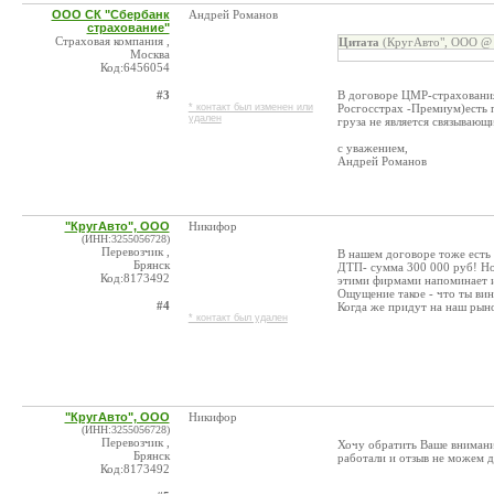
ООО СК "Сбербанк
Андрей Романов
страхование"
Страховая компания ,
Цитата
(КругАвто", ООО @ 
Москва
Код:6456054
#3
В договоре ЦМР-страхования
* контакт был изменен или
Росгосстрах -Премиум)есть 
удален
груза не является связывающ
с уважением,
Андрей Романов
"КругАвто", ООО
Никифор
(ИНН:3255056728)
Перевозчик ,
В нашем договоре тоже есть
Брянск
ДТП- сумма 300 000 руб! Но 
Код:8173492
этими фирмами напоминает из
Ощущение такое - что ты вин
#4
Когда же придут на наш рыно
* контакт был удален
"КругАвто", ООО
Никифор
(ИНН:3255056728)
Перевозчик ,
Хочу обратить Ваше внимание
Брянск
работали и отзыв не можем д
Код:8173492