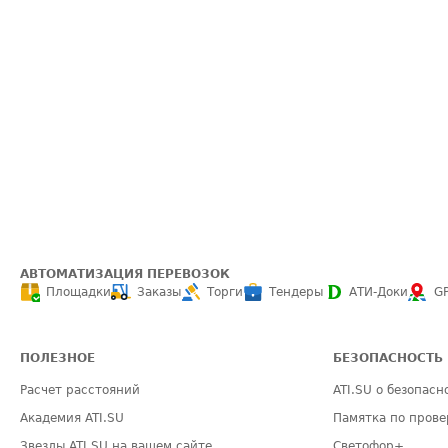
АВТОМАТИЗАЦИЯ ПЕРЕВОЗОК
Площадки
Заказы
Торги
Тендеры
АТИ-Доки
G
ПОЛЕЗНОЕ
БЕЗОПАСНОСТЬ
Расчет расстояний
ATI.SU о безопасн
Академия ATI.SU
Памятка по прове
Звезды ATI.SU на вашем сайте
Светофор+