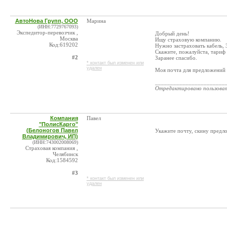
АвтоНова Групп, ООО
Марина
(ИНН:7729767093)
Экспедитор-перевозчик ,
Добрый день!
Москва
Ищу страховую компанию.
Код:619202
Нужно застраховать кабель, 3
Скажите, пожалуйста, тариф 
#2
Заранее спасибо.
* контакт был изменен или
удален
Моя почта для предложений 
_______________________
Отредактировано пользова
Компания
Павел
"ПолисКарго"
(Белоногов Павел
Укажите почту, скину предло
Владимирович, ИП)
(ИНН:743002008069)
Страховая компания ,
Челябинск
Код:1584592
#3
* контакт был изменен или
удален