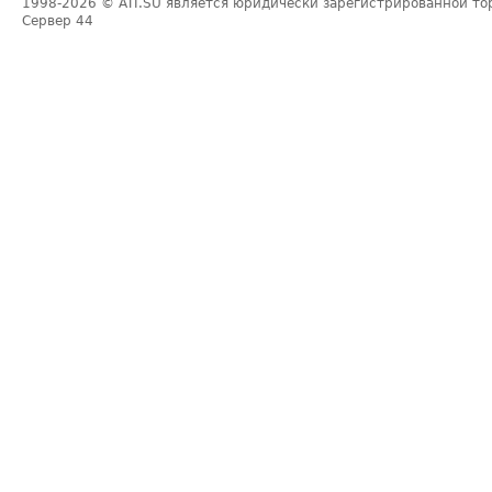
1998-2026
© ATI.SU является юридически зарегистрированной то
Сервер
44