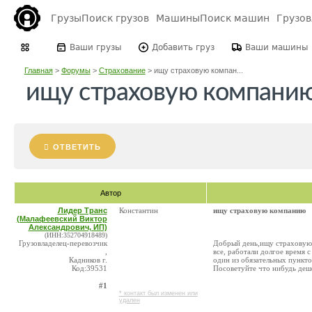
Грузы
Поиск грузов
Машины
Поиск машин
Грузо
Ваши грузы
Добавить груз
Ваши машины
Главная
>
Форумы
>
Страхование
>
ищу страховую компан...
ищу страховую компани
ОТВЕТИТЬ
Автор
Лидер Транс
Константин
ищу страховую компанию
(Малафеевский Виктор
Александрович, ИП)
(ИНН:352704918489)
Грузовладелец-перевозчик
Добрый день,ищу страховую 
,
все, работали долгое время 
Кадников г.
один из обязательных пункто
Код:39531
Посоветуйте что нибудь деш
#1
* контакт был изменен или
удален