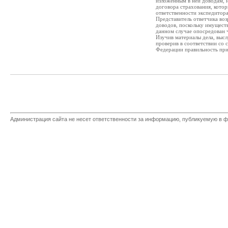
изложенным в ней доводам, н
договора страхования, котор
ответственности экспедитор
Представитель ответчика воз
доводов, поскольку имуществ
данном случае опосредован ч
Изучив материалы дела, высл
проверив в соответствии со
Федерации правильность при
Администрация сайта не несет ответственности за информацию, публикуемую в ф