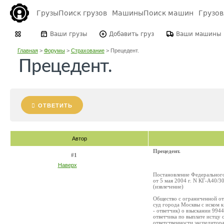
Грузы
Поиск грузов
Машины
Поиск машин
Грузо
Ваши грузы
Добавить груз
Ваши машины
Главная
>
Форумы
>
Страхование
>
Прецедент.
Прецедент.
ОТВЕТИТЬ
Автор
Прецедент.
#1
Наверх
Постановление Федерального
от 5 мая 2004 г. N КГ-А40/3
(извлечение)
Общество с ограниченной от
суд города Москвы с иском 
- ответчик) о взыскании 994
ответчика по выплате истцу
ответственности экспедитора