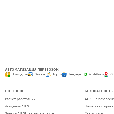
АВТОМАТИЗАЦИЯ ПЕРЕВОЗОК
Площадки
Заказы
Торги
Тендеры
АТИ-Доки
G
ПОЛЕЗНОЕ
БЕЗОПАСНОСТЬ
Расчет расстояний
ATI.SU о безопасн
Академия ATI.SU
Памятка по прове
Звезды ATI.SU на вашем сайте
Светофор+