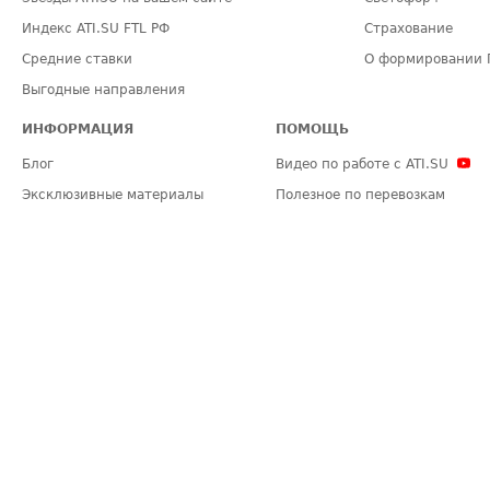
Индекс ATI.SU FTL РФ
Страхование
Средние ставки
О формировании 
Выгодные направления
ИНФОРМАЦИЯ
ПОМОЩЬ
Блог
Видео по работе с ATI.SU
Эксклюзивные материалы
Полезное по перевозкам
Политика конфиденциальности
Часто задаваемые вопросы (FA
Общие положения
Техническая информация
Карта сайта
ЗАДАТЬ ВОПРОС