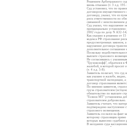
Решением Арбитражного суда
вновь отказано (т. 3 л.д. 191-
Суд установил, что по право
договором имущественного с
договору, указал, что из пунк
риск ответственности по обя
связанной с неисполнением д
Суд указал, что нарушение 
преюдициально установлено 
2002 года по делу N А32-14
Как указано в решении от 15 я
кодекса РФ страхование риск
предусмотренных законом, а 
нарушение договора транспо
дополнительное соглашение к
Поскольку недействительнос
выплате страхового возмещен
Не согласившись с указанны
"Грузовозофф", обратился в
жалобой, в которой просит о
(т. 4 л.д. 5-8).
Заявитель полагает, что суд
как указано в жалобе, видно
транспортной экспедиции, а 
договор страхования являет
По мнению заявителя, страхо
груза страхователем (истцом
обязательство по выплате ст
"Голион МТ" установлена де
страхователем добровольно.
Заявитель считает, что мате
подтверждено наступление ст
страхового возмещения.
Заявитель сослался на факт 
которому страховщик прямо п
которых вынесено судебное р
В заседании суда кассацион