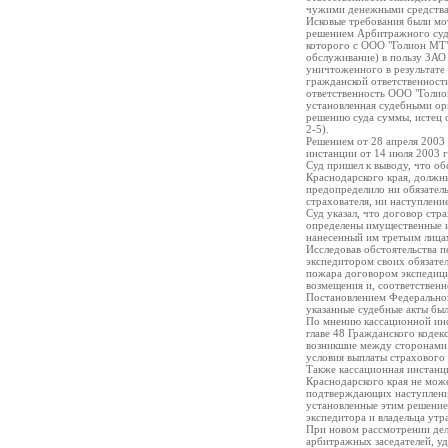
чужими денежными средства
Исковые требования были мо
решением Арбитражного суда
которого с ООО "Голион МТ"
обслуживание) в пользу ЗАО
уничтоженного в результате 
гражданской ответственности
ответственность ООО "Голио
установленная судебными орг
решению суда суммы, истец о
2-5).
Решением от 28 апреля 2003
инстанции от 14 июля 2003 год
Суд пришел к выводу, что о
Краснодарского края, должны
предопределило ни обязатель
страхователя, ни наступлени
Суд указал, что договор стр
определены имущественные и
нанесенный им третьим лицам
Исследовав обстоятельства п
экспедитором своих обязатель
пожара договором экспедиции
возмещения и, соответственн
Постановлением Федеральног
указанные судебные акты был
По мнению кассационной инс
главе 48 Гражданского кодек
возникшие между сторонами 
условия выплаты страхового
Также кассационная инстанци
Краснодарского края не мож
подтверждающих наступление 
установленные этим решением
экспедитора и владельца утр
При новом рассмотрении дел
арбитражных заседателей, удо