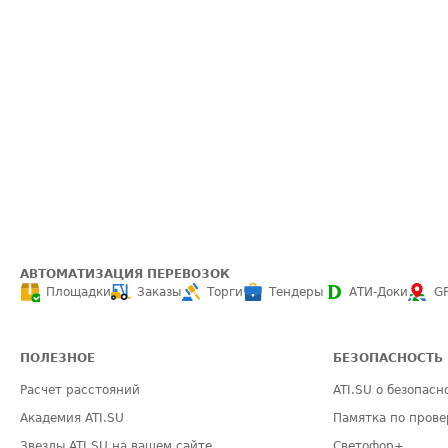
АВТОМАТИЗАЦИЯ ПЕРЕВОЗОК
Площадки
Заказы
Торги
Тендеры
АТИ-Доки
G
ПОЛЕЗНОЕ
БЕЗОПАСНОСТЬ
Расчет расстояний
ATI.SU о безопасн
Академия ATI.SU
Памятка по прове
Звезды ATI.SU на вашем сайте
Светофор+