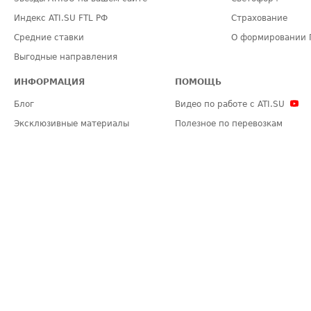
Индекс ATI.SU FTL РФ
Страхование
Средние ставки
О формировании 
Выгодные направления
ИНФОРМАЦИЯ
ПОМОЩЬ
Блог
Видео по работе с ATI.SU
Эксклюзивные материалы
Полезное по перевозкам
Политика конфиденциальности
Часто задаваемые вопросы (FA
Общие положения
Техническая информация
Карта сайта
ЗАДАТЬ ВОПРОС