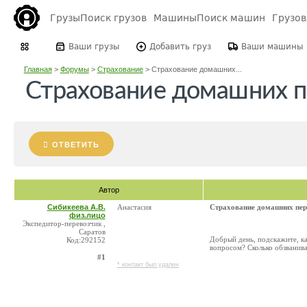
Грузы
Поиск грузов
Машины
Поиск машин
Грузо
Ваши грузы
Добавить груз
Ваши машины
Главная
>
Форумы
>
Страхование
>
Страхование домашних...
Страхование домашних п
ОТВЕТИТЬ
Автор
Сибикеева А.В.
Анастасия
Страхование домашних пер
физ.лицо
Экспедитор-перевозчик ,
Саратов
Добрый день, подскажите, к
Код:292152
вопросом? Сколько обзванива
#1
* контакт был удален