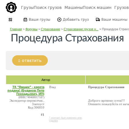
Грузы
Поиск грузов
Машины
Поиск машин
Грузо
Ваши грузы
Добавить груз
Ваши машины
Главная
>
Форумы
>
Страхование
>
Страхование грузов н...
>
Процедура Страхо
Процедура Страхования
ОТВЕТИТЬ
Автор
ТК "Ямщик" - карета
Влад
Процедура Страхования
подана! (Буданов Петр
Геннадьевич, ИП)
(ИНН:740400017187)
Экспедитор-перевозчик ,
Доброго времени суток!!!
Златоуст
Опишите пожалуйста от нача
Код:306810
#1
* контакт был изменен или
удален