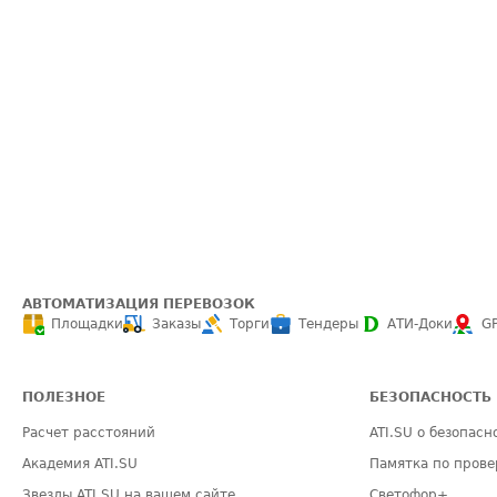
АВТОМАТИЗАЦИЯ ПЕРЕВОЗОК
Площадки
Заказы
Торги
Тендеры
АТИ-Доки
G
ПОЛЕЗНОЕ
БЕЗОПАСНОСТЬ
Расчет расстояний
ATI.SU о безопасн
Академия ATI.SU
Памятка по прове
Звезды ATI.SU на вашем сайте
Светофор+