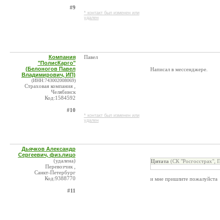
#9
* контакт был изменен или
удален
Компания
Павел
"ПолисКарго"
(Белоногов Павел
Написал в мессенджере.
Владимирович, ИП)
(ИНН:743002008069)
Страховая компания ,
Челябинск
Код:1584592
#10
* контакт был изменен или
удален
Дьячков Александр
Сергеевич, физ.лицо
(удалена)
Цитата
(СК "Росгосстрах", 
Перевозчик ,
Санкт-Петербург
Код:9388770
и мне пришлите пожалуйста
#11