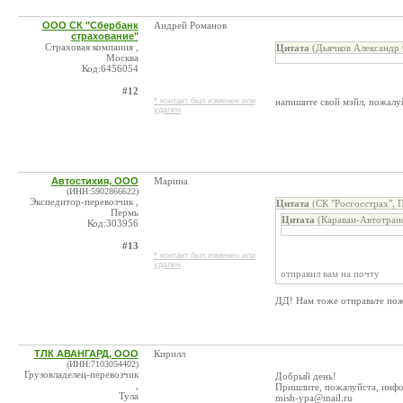
ООО СК "Сбербанк
Андрей Романов
страхование"
Страховая компания ,
Цитата
(Дьячков Александр 
Москва
Код:6456054
#12
* контакт был изменен или
напишите свой мэйл, пожалу
удален
Автостихия, ООО
Марина
(ИНН:5902866622)
Экспедитор-перевозчик ,
Цитата
(СК "Росгосстрах", 
Пермь
Цитата
(Караван-Автотран
Код:303956
#13
* контакт был изменен или
удален
отправил вам на почту
ДД! Нам тоже отправьте пож.
ТЛК АВАНГАРД, ООО
Кирилл
(ИНН:7103054402)
Грузовладелец-перевозчик
Добрый день!
,
Пришлите, пожалуйста, инфо
Тула
mish-ypa@mail.ru