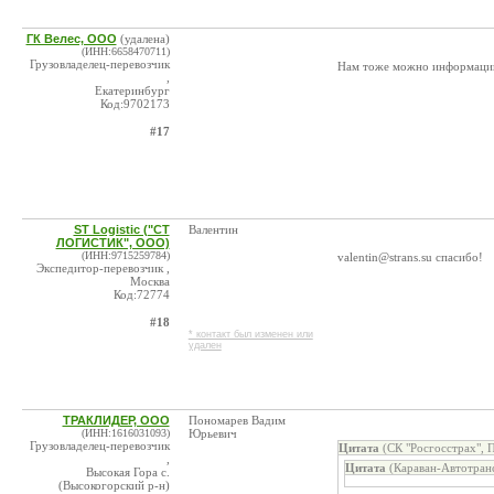
ГК Велес, ООО
(удалена)
(ИНН:6658470711)
Грузовладелец-перевозчик
Нам тоже можно информацию
,
Екатеринбург
Код:9702173
#17
ST Logistic ("СТ
Валентин
ЛОГИСТИК", ООО)
(ИНН:9715259784)
valentin@strans.su спасибо!
Экспедитор-перевозчик ,
Москва
Код:72774
#18
* контакт был изменен или
удален
ТРАКЛИДЕР, ООО
Пономарев Вадим
(ИНН:1616031093)
Юрьевич
Грузовладелец-перевозчик
Цитата
(СК "Росгосстрах", 
,
Цитата
(Караван-Автотран
Высокая Гора с.
(Высокогорский р-н)