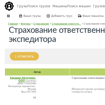
Грузы
Поиск грузов
Машины
Поиск машин
Грузо
Ваши грузы
Добавить груз
Ваши машины
Главная
>
Форумы
>
Страхование
>
Страхование ответств...
>
Страхование отве
Страхование ответствен
экспедитора
ОТВЕТИТЬ
Автор
Караван-Автотранс,
Страхование ответственнос
ООО
(удалена)
(ИНН:7703629388)
Экспедитор-перевозчик ,
Москва
Интересует проект договора 
Код:1957494
стоимости полиса.
#1