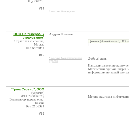
Код:748756
#14
* контакт был удален
ООО СК "Сбербанк
Андрей Романов
страхование"
Страховая компания ,
Цитата
(АвтоАльянс", ООО 
Москва
Код:6456054
#15
* контакт был изменен или
Добрый день.
удален
Направил заявление на почту
Магической единой цифры не
информация по вашей деятел
"ТрансСервис", ООО
(удалена)
(ИНН:1658060723)
Можно нам сюда информацию
Экспедитор-перевозчик ,
Казань
Код:2156394
#16