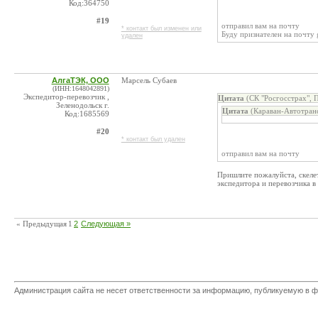
Код:364750
#19
отправил вам на почту
* контакт был изменен или
Буду признателен на почту
удален
АлгаТЭК, ООО
Марсель Субаев
(ИНН:1648042891)
Экспедитор-перевозчик ,
Цитата
(СК "Росгосстрах", 
Зеленодольск г.
Цитата
(Караван-Автотран
Код:1685569
#20
* контакт был удален
отправил вам на почту
Пришлите пожалуйста, скеле
экспедитора и перевозчика в
« Предыдущая
1
2
Следующая »
Администрация сайта не несет ответственности за информацию, публикуемую в ф