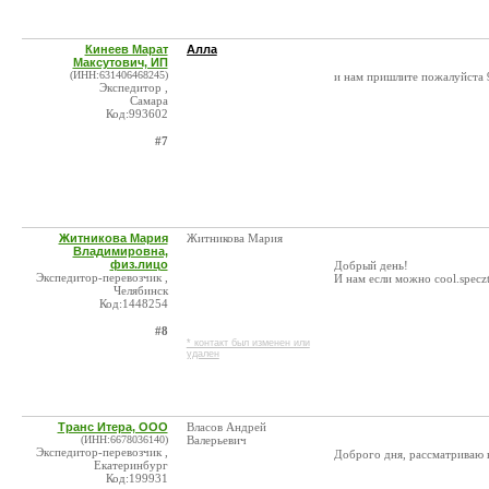
Кинеев Марат
Алла
Максутович, ИП
(ИНН:631406468245)
и нам пришлите пожалуйста
Экспедитор ,
Самара
Код:993602
#7
Житникова Мария
Житникова Мария
Владимировна,
физ.лицо
Добрый день!
Экспедитор-перевозчик ,
И нам если можно cool.specz
Челябинск
Код:1448254
#8
* контакт был изменен или
удален
Транс Итера, ООО
Власов Андрей
(ИНН:6678036140)
Валерьевич
Экспедитор-перевозчик ,
Доброго дня, рассматриваю в
Екатеринбург
Код:199931