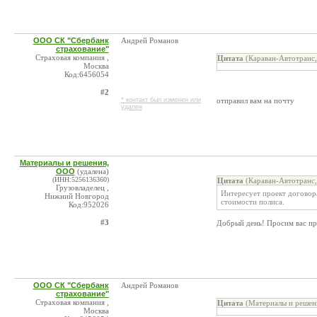
ООО СК "Сбербанк
Андрей Романов
страхование"
Страховая компания ,
Цитата
(Караван-Автотранс,
Москва
Код:6456054
#2
* контакт был изменен или
отправил вам на почту
удален
Материалы и решения,
ООО
(удалена)
(ИНН:5256136360)
Цитата
(Караван-Автотранс,
Грузовладелец ,
Интересует проект договора
Нижний Новгород
стоимости полиса.
Код:952026
#3
Добрый день! Просим вас пр
ООО СК "Сбербанк
Андрей Романов
страхование"
Страховая компания ,
Цитата
(Материалы и решен
Москва