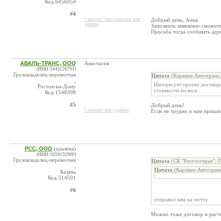
Код:6456054
#4
* контакт был изменен или
Добрый день, Анна.
удален
Заполнить заявление сможет
Просьба тогда сообщить адр
АВАЛЬ-ТРАНС, ООО
Анастасия
(ИНН:3443126791)
Грузовладелец-перевозчик
Цитата
(Караван-Автотранс,
,
Интересует проект договора
Ростов-на-Дону
стоимости полиса.
Код:1548398
#5
Добрый день!
* контакт был удален
Если не трудно и нам приш
РСС, ООО
(удалена)
(ИНН:1659132900)
Грузовладелец-перевозчик
Цитата
(СК "Росгосстрах", 
,
Цитата
(Караван-Автотран
Казань
Код:514501
#6
отправил вам на почту
Можно тоже договор и расчё