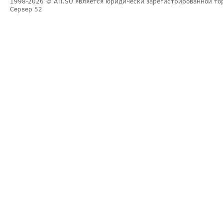
1998-2026
© ATI.SU является юридически зарегистрированной то
Сервер
52