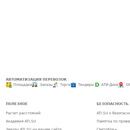
АВТОМАТИЗАЦИЯ ПЕРЕВОЗОК
Площадки
Заказы
Торги
Тендеры
АТИ-Доки
G
ПОЛЕЗНОЕ
БЕЗОПАСНОСТЬ
Расчет расстояний
ATI.SU о безопасн
Академия ATI.SU
Памятка по прове
Звезды ATI.SU на вашем сайте
Светофор+