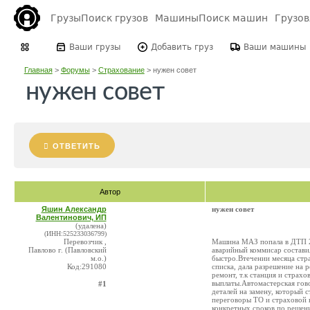
Грузы
Поиск грузов
Машины
Поиск машин
Грузо
Ваши грузы
Добавить груз
Ваши машины
Главная
>
Форумы
>
Страхование
>
нужен совет
нужен совет
ОТВЕТИТЬ
Автор
Яшин Александр
нужен совет
Валентинович, ИП
(удалена)
(ИНН:525233036799)
Перевозчик ,
Машина МАЗ попала в ДТП 2
Павлово г. (Павловский
аварийный коммисар состави
м.о.)
быстро.Втечении месяца стр
Код:291080
списка, дала разрешение на 
ремонт, т.к станция и страх
выплаты.Автомастерская гово
#1
деталей на замену, который 
переговоры ТО и страховой 
конкретных сроков по решен