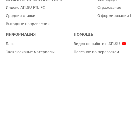
Индекс ATI.SU FTL РФ
Страхование
Средние ставки
О формировании 
Выгодные направления
ИНФОРМАЦИЯ
ПОМОЩЬ
Блог
Видео по работе с ATI.SU
Эксклюзивные материалы
Полезное по перевозкам
Политика конфиденциальности
Часто задаваемые вопросы (FA
Общие положения
Техническая информация
Карта сайта
ЗАДАТЬ ВОПРОС