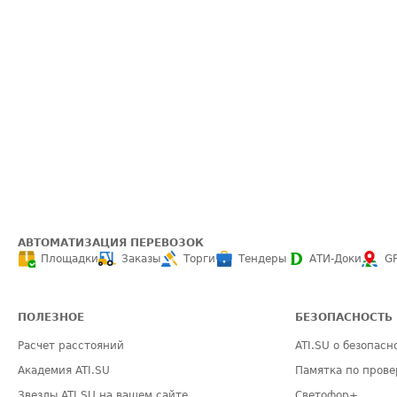
АВТОМАТИЗАЦИЯ ПЕРЕВОЗОК
Площадки
Заказы
Торги
Тендеры
АТИ-Доки
G
ПОЛЕЗНОЕ
БЕЗОПАСНОСТЬ
Расчет расстояний
ATI.SU о безопасн
Академия ATI.SU
Памятка по прове
Звезды ATI.SU на вашем сайте
Светофор+