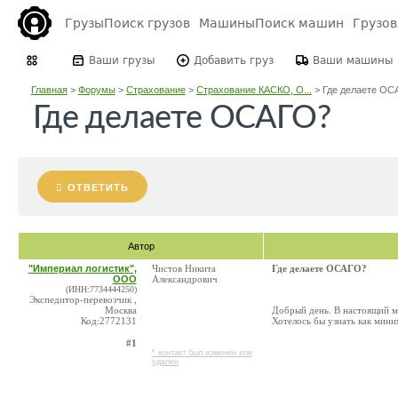
Грузы
Поиск грузов
Машины
Поиск машин
Грузо
Ваши грузы
Добавить груз
Ваши машины
Главная
>
Форумы
>
Страхование
>
Страхование КАСКО, О...
>
Где делаете ОС
Где делаете ОСАГО?
ОТВЕТИТЬ
Автор
"Империал логистик",
Чистов Никита
Где делаете ОСАГО?
ООО
Александрович
(ИНН:7734444250)
Экспедитор-перевозчик ,
Москва
Добрый день. В настоящий м
Код:2772131
Хотелось бы узнать как мин
#1
* контакт был изменен или
удален