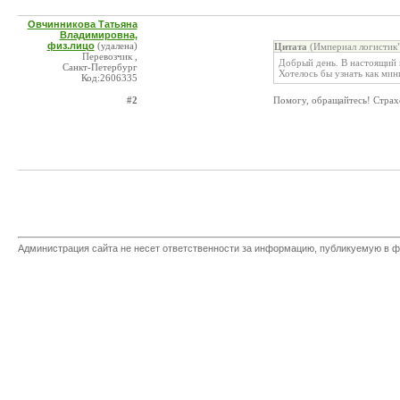
Овчинникова Татьяна
Владимировна,
физ.лицо
(удалена)
Цитата
(Империал логистик"
Перевозчик ,
Добрый день. В настоящий 
Санкт-Петербург
Хотелось бы узнать как ми
Код:2606335
#2
Помогу, обращайтесь! Страх
Администрация сайта не несет ответственности за информацию, публикуемую в ф